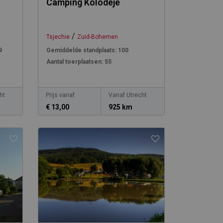
Camping Kolodeje
/
Tsjechie
Zuid-Bohemen
9
Gemiddelde standplaats:
100
Aantal toerplaatsen:
55
ht
Prijs vanaf
Vanaf Utrecht
€ 13,00
925 km