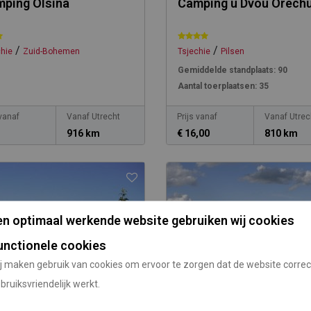
ping Olsina
Camping u Dvou Orech
/
/
chie
Zuid-Bohemen
Tsjechie
Pilsen
Gemiddelde standplaats:
90
Aantal toerplaatsen:
35
 vanaf
Vanaf Utrecht
Prijs vanaf
Vanaf Utrec
.
916 km
€ 16,00
810 km
n optimaal werkende website gebruiken wij cookies
unctionele cookies
j maken gebruik van cookies om ervoor te zorgen dat de website correc
bruiksvriendelijk werkt.