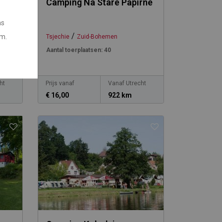
ce
Camping Na Stare Papirne
ns
/
em.
Tsjechie
Zuid-Bohemen
Aantal toerplaatsen:
40
ht
Prijs vanaf
Vanaf Utrecht
€ 16,00
922 km