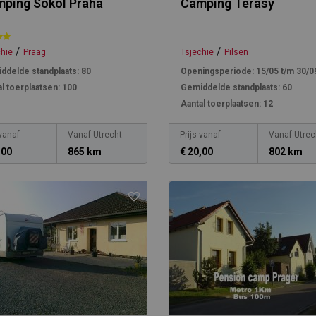
ping Sokol Praha
Camping Terasy
/
/
chie
Praag
Tsjechie
Pilsen
ddelde standplaats:
80
Openingsperiode:
15/05 t/m 30/0
l toerplaatsen:
100
Gemiddelde standplaats:
60
Aantal toerplaatsen:
12
 vanaf
Vanaf Utrecht
Prijs vanaf
Vanaf Utrec
,00
865 km
€ 20,00
802 km