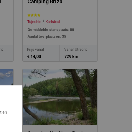
u
Camping Briza
/
Tsjechie
Karlsbad
Gemiddelde standplaats:
80
Aantal toerplaatsen:
35
ht
Prijs vanaf
Vanaf Utrecht
€ 14,00
729 km
t en