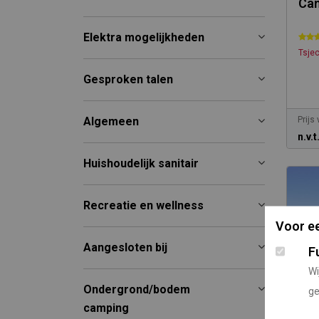
Cam
Elektra mogelijkheden
Tsje
Gesproken talen
Algemeen
Prijs
n.v.t
Huishoudelijk sanitair
Recreatie en wellness
Voor ee
Aangesloten bij
F
Wi
Ondergrond/bodem
ge
camping