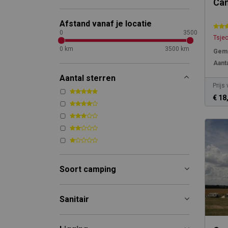
Ca
Afstand vanaf je locatie
0
3500
Tsje
0 km
3500 km
Gemi
Aanta
Aantal sterren
Prijs
€ 18
Soort camping
Sanitair