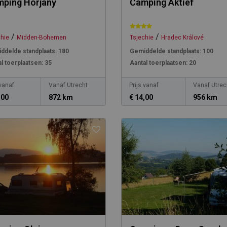
ping Horjany
Camping Aktief
/
/
chie
Midden-Bohemen
Tsjechie
Hradec Králové
ddelde standplaats:
180
Gemiddelde standplaats:
100
l toerplaatsen:
35
Aantal toerplaatsen:
20
 vanaf
Vanaf Utrecht
Prijs vanaf
Vanaf Utrec
,00
872 km
€ 14,00
956 km