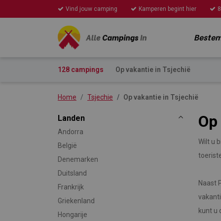
Vind jouw camping
Kamperen begint hier
8
Beste
128 campings
Op vakantie in Tsjechië
Home
Tsjechie
Op vakantie in Tsjechië
Op 
Landen
Andorra
Wilt u 
België
toerist
Denemarken
Duitsland
Naast P
Frankrijk
vakanti
Griekenland
kunt u 
Hongarije