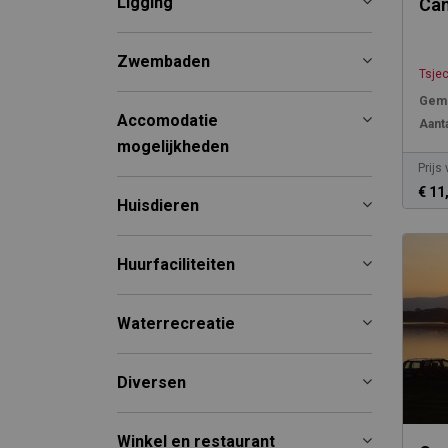
Ligging
Cam
Zwembaden
Tsje
Gemi
Accomodatie
Aanta
mogelijkheden
Prijs
€ 11
Huisdieren
Huurfaciliteiten
Waterrecreatie
Diversen
Winkel en restaurant