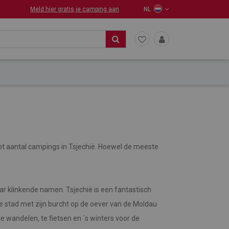
Meld hier gratis je camping aan
NL
ot aantal campings in Tsjechië. Hoewel de meeste
ar klinkende namen. Tsjechië is een fantastisch
e stad met zijn burcht op de oever van de Moldau
e wandelen, te fietsen en ´s winters voor de