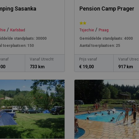
mping Sasanka
Pension Camp Prager
/
/
chie
Karlsbad
Tsjechie
Praag
ddelde standplaats:
30000
Gemiddelde standplaats:
4000
l toerplaatsen:
150
Aantal toerplaatsen:
25
 vanaf
Vanaf Utrecht
Prijs vanaf
Vanaf Utrec
,00
733 km
€ 19,00
917 km