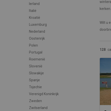
winters
Ierland
kerken.
Italië
Kroatië
Wilt u 
Luxemburg
doorbr
Nederland
Oostenrijk
Polen
128
c
Portugal
Roemenië
Slovenië
Slowakije
Spanje
Tsjechie
Verenigd Koninkrijk
Zweden
Zwitserland