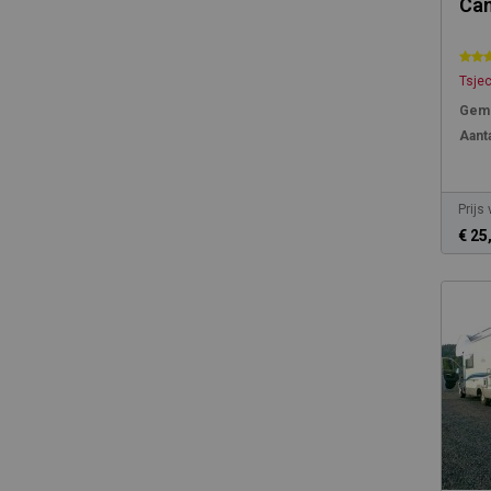
Cam
Tsje
Gemi
Aanta
Prijs
€ 25