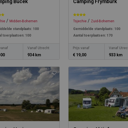
mping Bucek
Camping Frymburk
/
/
chie
Midden-Bohemen
Tsjechie
Zuid-Bohemen
ddelde standplaats:
100
Gemiddelde standplaats:
100
l toerplaatsen:
100
Aantal toerplaatsen:
170
 vanaf
Vanaf Utrecht
Prijs vanaf
Vanaf Utrec
,00
934 km
€ 19,00
933 km