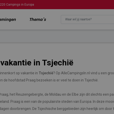
220 Campings in Europa
mmingen
Thema's
vakantie in Tsjechië
binnenkort op vakantie in
Tsjechië
? Op AlleCampingsIn.nl vind u een gro
en de hoofdstad Praag bezoeken is er veel te doen in Tsjechië.
raag, het Reuzengebergte, de Moldau en de Elbe zijn dit slechts een pa
eland. Praag is een van de populairste steden van Europa. In deze mooi
dagen doorbrengen. De Tsjechische berggebieden zijn heerlijk om door t