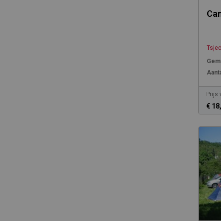
Ca
Tsje
Gemi
Aanta
Prijs
€ 18