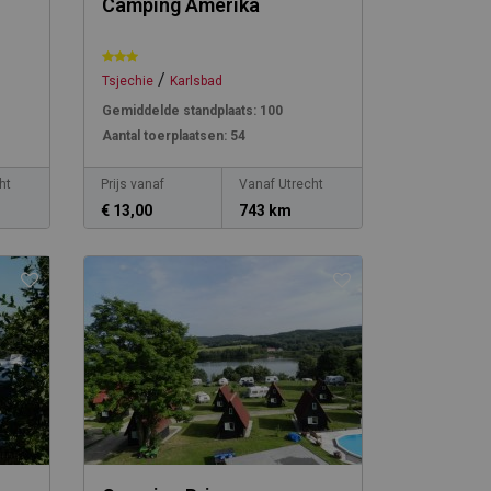
Camping Amerika
/
Tsjechie
Karlsbad
Gemiddelde standplaats:
100
Aantal toerplaatsen:
54
ht
Prijs vanaf
Vanaf Utrecht
€ 13,00
743 km