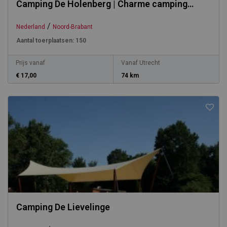
Camping De Holenberg | Charme camping
hartje groen
/
Nederland
Noord-Brabant
Aantal toerplaatsen:
150
Prijs vanaf
Vanaf Utrecht
€ 17,00
74 km
Camping De Lievelinge