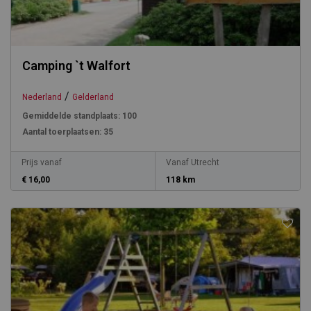
Camping `t Walfort
/
Nederland
Gelderland
Gemiddelde standplaats:
100
Aantal toerplaatsen:
35
Prijs vanaf
Vanaf Utrecht
€ 16,00
118 km