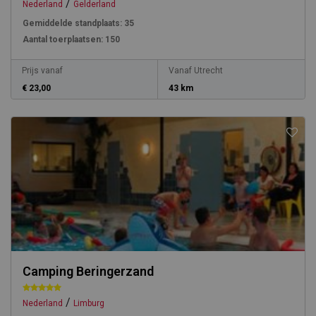
/
Nederland
Gelderland
Gemiddelde standplaats:
35
Aantal toerplaatsen:
150
Prijs vanaf
Vanaf Utrecht
€ 23,00
43 km
Camping Beringerzand
/
Nederland
Limburg