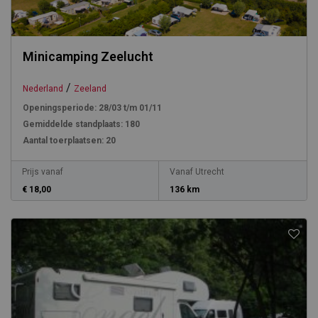
Minicamping Zeelucht
/
Nederland
Zeeland
Openingsperiode:
28/03 t/m 01/11
Gemiddelde standplaats:
180
Aantal toerplaatsen:
20
Prijs vanaf
Vanaf Utrecht
€ 18,00
136 km