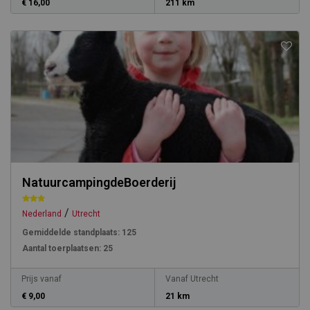
€ 16,00
211 km
NatuurcampingdeBoerderij
/
Nederland
Utrecht
Gemiddelde standplaats:
125
Aantal toerplaatsen:
25
Prijs vanaf
Vanaf Utrecht
€ 9,00
21 km