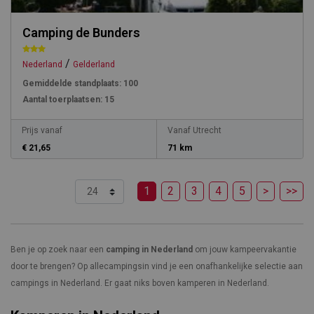
Camping de Bunders
/
Nederland
Gelderland
Gemiddelde standplaats:
100
Aantal toerplaatsen:
15
Prijs vanaf
Vanaf Utrecht
€ 21,65
71 km
1
2
3
4
5
>
>>
Ben je op zoek naar een
camping
in Nederland
om jouw kampeervakantie
door te brengen? Op allecampingsin vind je een onafhankelijke selectie aan
campings in Nederland. Er gaat niks boven kamperen in Nederland.