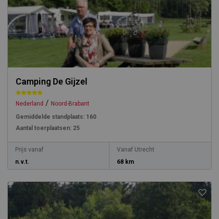
Camping De Gijzel
/
Nederland
Noord-Brabant
Gemiddelde standplaats:
160
Aantal toerplaatsen:
25
Prijs vanaf
Vanaf Utrecht
n.v.t.
68 km