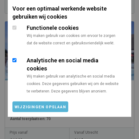
Prijs vanaf
Vanaf Utrecht
Voor een optimaal werkende website
€ 11,00
126 km
gebruiken wij cookies
Functionele cookies
Wij maken gebruik van cookies om ervoor te zorgen
dat de website correct en gebruiksvriendelijk werkt.
Analytische en social media
cookies
Wij maken gebruik van analytische en social media
cookies. Deze gegevens gebruiken wij om de website
Camping Zonneweelde
te verbeteren. Deze gegevens blijven anoniem.
/
Nederland
Zeeland
WIJZIGINGEN OPSLAAN
Gemiddelde standplaats:
100
Aantal toerplaatsen:
70
Prijs vanaf
Vanaf Utrecht