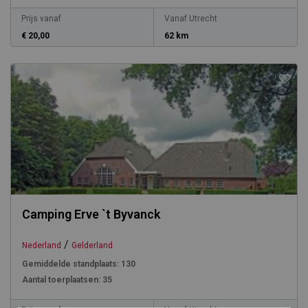
Prijs vanaf
Vanaf Utrecht
€ 20,00
62 km
Camping Erve `t Byvanck
/
Nederland
Gelderland
Gemiddelde standplaats:
130
Aantal toerplaatsen:
35