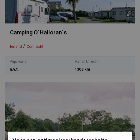
Camping O`Halloran`s
/
Ierland
Connacht
Prijs vanaf
Vanaf Utrecht
n.v.t.
1303 km