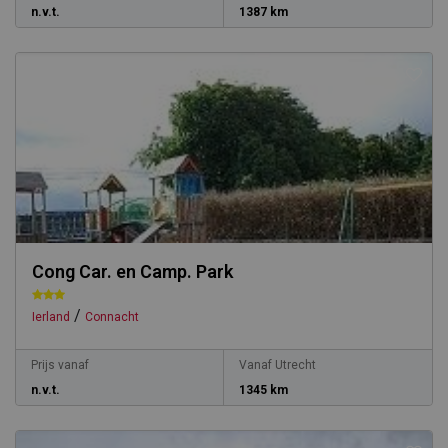
n.v.t.
1387 km
Cong Car. en Camp. Park
/
Ierland
Connacht
Prijs vanaf
Vanaf Utrecht
n.v.t.
1345 km