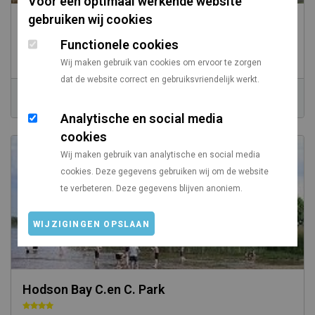
Voor een optimaal werkende website
gebruiken wij cookies
Lough Lannagh Caravan Park
Functionele cookies
/
Ierland
Connacht
Wij maken gebruik van cookies om ervoor te zorgen
dat de website correct en gebruiksvriendelijk werkt.
Prijs vanaf
Vanaf Utrecht
n.v.t.
1341 km
Analytische en social media
cookies
Wij maken gebruik van analytische en social media
cookies. Deze gegevens gebruiken wij om de website
te verbeteren. Deze gegevens blijven anoniem.
WIJZIGINGEN OPSLAAN
Hodson Bay C.en C. Park