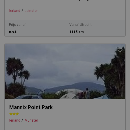
/
Ierland
Leinster
Prijs vanaf
Vanaf Utrecht
n.v.t.
1115 km
Mannix Point Park
/
Ierland
Munster