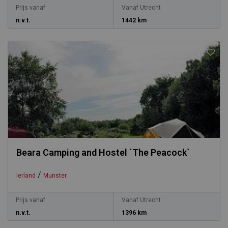
Prijs vanaf
Vanaf Utrecht
n.v.t.
1442 km
Beara Camping and Hostel `The Peacock`
/
Ierland
Munster
Prijs vanaf
Vanaf Utrecht
n.v.t.
1396 km