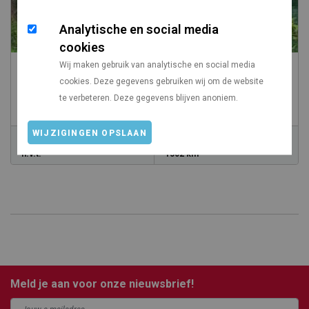
Analytische en social media
cookies
Wij maken gebruik van analytische en social media
Kamp Podzemelj ob Kolpi
cookies. Deze gegevens gebruiken wij om de website
te verbeteren. Deze gegevens blijven anoniem.
/
Slovenië
Jugovzhodna Slovenija
WIJZIGINGEN OPSLAAN
Prijs vanaf
Vanaf Utrecht
n.v.t.
1302 km
Meld je aan voor onze nieuwsbrief!