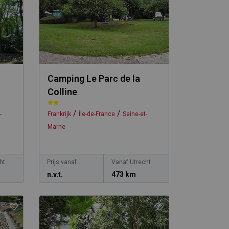
Camping Le Parc de la
Colline
/
/
-
Frankrijk
Île-de-France
Seine-et-
Marne
ht
Prijs vanaf
Vanaf Utrecht
n.v.t.
473 km