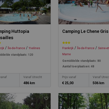
ping Huttopia
Camping Le Chene Gris
sailles
/
/
/
/
rijk
Île-de-France
Yvelines
Frankrijk
Île-de-France
Seine-et
Marne
ddelde standplaats:
120
Gemiddelde standplaats:
80
Aantal toerplaatsen:
48
 vanaf
Vanaf Utrecht
Prijs vanaf
Vanaf Utrec
.
486 km
€ 25,00
506 km