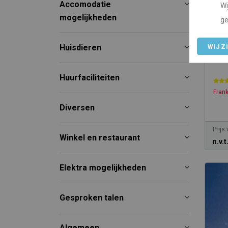
Accomodatie
Wi
mogelijkheden
ge
Huisdieren
WIJZ
Cam
Huurfaciliteiten
Frank
Diversen
Prijs
Winkel en restaurant
n.v.t
Elektra mogelijkheden
Gesproken talen
Algemeen