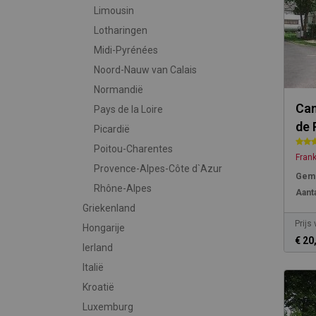
Limousin
Lotharingen
Midi-Pyrénées
Noord-Nauw van Calais
Normandië
Cam
Pays de la Loire
de 
Picardië
Poitou-Charentes
Frank
Provence-Alpes-Côte d`Azur
Gemi
Rhône-Alpes
Aanta
Griekenland
Prijs
Hongarije
€ 20
Ierland
Italië
Kroatië
Luxemburg