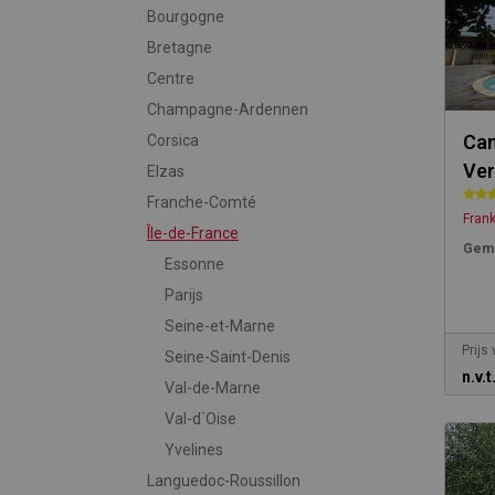
Bourgogne
Bretagne
Centre
Champagne-Ardennen
Cam
Corsica
Ver
Elzas
Franche-Comté
Frank
Île-de-France
Gemi
Essonne
Parijs
Seine-et-Marne
Prijs
Seine-Saint-Denis
n.v.t
Val-de-Marne
Val-d`Oise
Yvelines
Languedoc-Roussillon