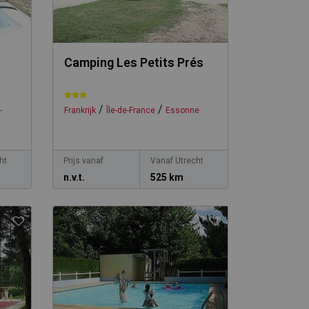
Camping Les Petits Prés
/
/
-
Frankrijk
Île-de-France
Essonne
ht
Prijs vanaf
Vanaf Utrecht
n.v.t.
525 km