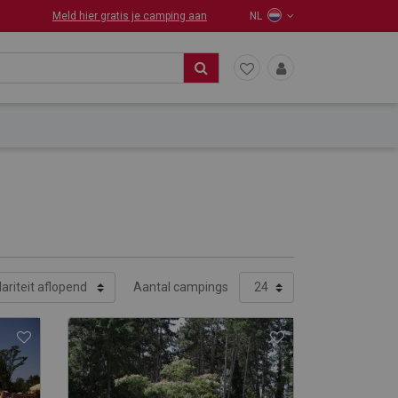
Meld hier gratis je camping aan
NL
Aantal campings