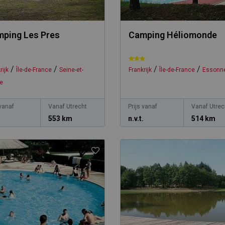
ping Les Pres
Camping Héliomonde
/
/
/
/
rijk
Île-de-France
Seine-et-
Frankrijk
Île-de-France
Essonn
e
 vanaf
Vanaf Utrecht
Prijs vanaf
Vanaf Utrec
.
553 km
n.v.t.
514 km