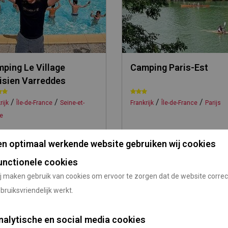
ping Le Village
Camping Paris-Est
isien Varreddes
/
/
/
/
rijk
Île-de-France
Seine-et-
Frankrijk
Île-de-France
Parijs
e
 vanaf
Vanaf Utrecht
Prijs vanaf
Vanaf Utrec
n optimaal werkende website gebruiken wij cookies
.
464 km
n.v.t.
469 km
unctionele cookies
j maken gebruik van cookies om ervoor te zorgen dat de website correc
bruiksvriendelijk werkt.
nalytische en social media cookies