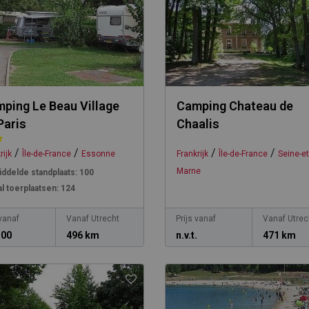
ping Le Beau Village
Camping Chateau de
Paris
Chaalis
/
/
/
/
rijk
Île-de-France
Essonne
Frankrijk
Île-de-France
Seine-et
Marne
ddelde standplaats:
100
l toerplaatsen:
124
 vanaf
Vanaf Utrecht
Prijs vanaf
Vanaf Utrec
,00
496 km
n.v.t.
471 km