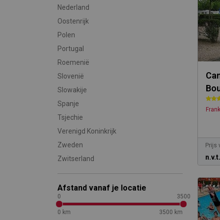
Nederland
Oostenrijk
Polen
Portugal
Roemenië
Cam
Slovenië
Bo
Slowakije
Spanje
Frank
Tsjechie
Verenigd Koninkrijk
Zweden
Prijs
n.v.t
Zwitserland
Afstand vanaf je locatie
0
3500
0 km
3500 km