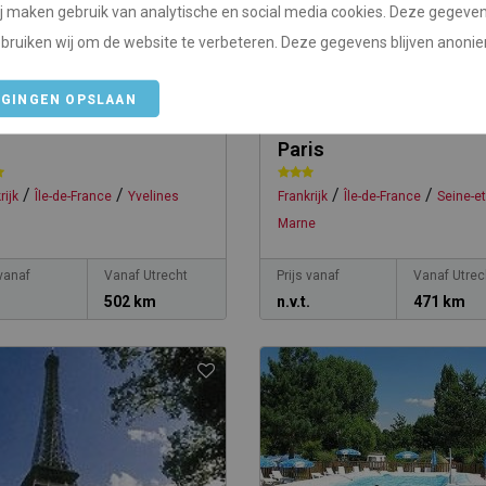
j maken gebruik van analytische en social media cookies. Deze gegeve
bruiken wij om de website te verbeteren. Deze gegevens blijven anoni
IGINGEN OPSLAAN
ping Le Val de Seine
Camping Club Le Parc 
Paris
/
/
/
/
rijk
Île-de-France
Yvelines
Frankrijk
Île-de-France
Seine-et
Marne
 vanaf
Vanaf Utrecht
Prijs vanaf
Vanaf Utrec
.
502 km
n.v.t.
471 km