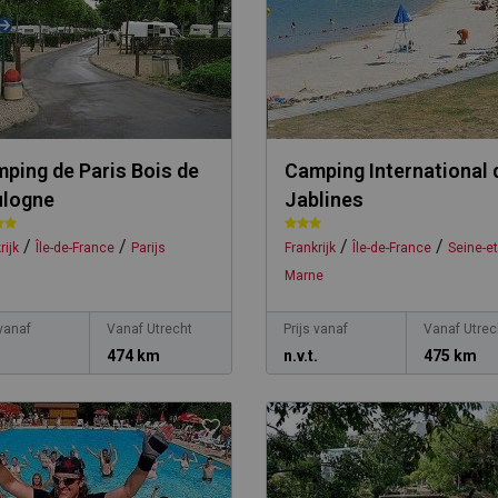
ping de Paris Bois de
Camping International 
ulogne
Jablines
/
/
/
/
rijk
Île-de-France
Parijs
Frankrijk
Île-de-France
Seine-et
Marne
 vanaf
Vanaf Utrecht
Prijs vanaf
Vanaf Utrec
.
474 km
n.v.t.
475 km