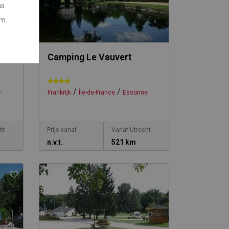
ns
em.
de
Camping Le Vauvert
/
/
-
Frankrijk
Île-de-France
Essonne
ht
Prijs vanaf
Vanaf Utrecht
n.v.t.
521 km