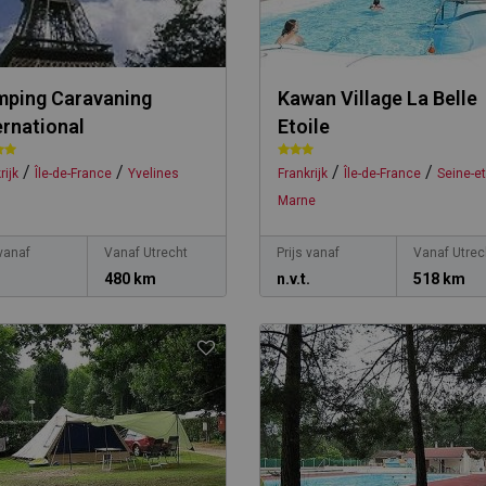
ping Caravaning
Kawan Village La Belle
ernational
Etoile
/
/
/
/
rijk
Île-de-France
Yvelines
Frankrijk
Île-de-France
Seine-et
Marne
 vanaf
Vanaf Utrecht
Prijs vanaf
Vanaf Utrec
.
480 km
n.v.t.
518 km