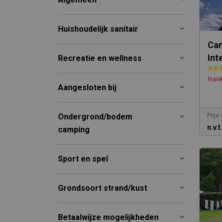
Huishoudelijk sanitair
Cam
Int
Recreatie en wellness
Frank
Aangesloten bij
Ondergrond/bodem
Prijs
n.v.t
camping
Sport en spel
Grondsoort strand/kust
Betaalwijze mogelijkheden