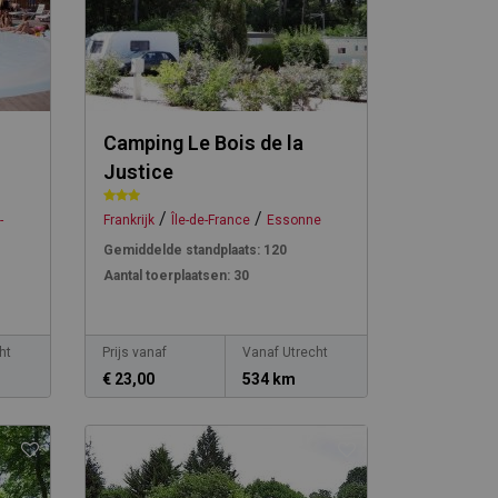
Camping Le Bois de la
Justice
/
/
-
Frankrijk
Île-de-France
Essonne
Gemiddelde standplaats:
120
Aantal toerplaatsen:
30
ht
Prijs vanaf
Vanaf Utrecht
€ 23,00
534 km