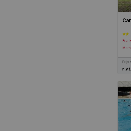
Cam
Frank
Marn
Prijs
n.v.t