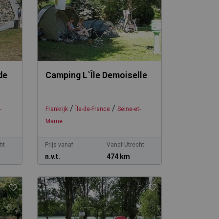
de
Camping L`Île Demoiselle
/
/
-
Frankrijk
Île-de-France
Seine-et-
Marne
ht
Prijs vanaf
Vanaf Utrecht
n.v.t.
474 km