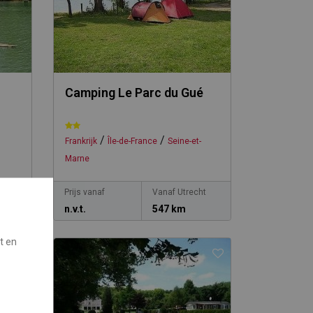
Camping Le Parc du Gué
/
/
Frankrijk
Île-de-France
Seine-et-
Marne
ht
Prijs vanaf
Vanaf Utrecht
n.v.t.
547 km
t en