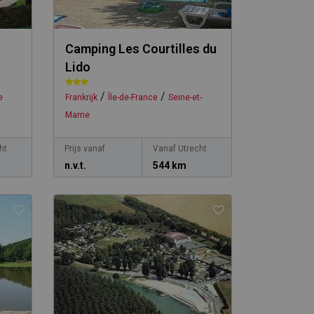
Camping Les Courtilles du
Lido
/
/
e
Frankrijk
Île-de-France
Seine-et-
Marne
ht
Prijs vanaf
Vanaf Utrecht
n.v.t.
544 km