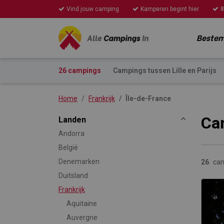
Vind jouw camping
Kamperen begint hier
8
Beste
26 campings
Campings tussen Lille en Parijs
Home
Frankrijk
Île-de-France
Cam
Landen
Andorra
België
Denemarken
26
ca
Duitsland
Frankrijk
Aquitaine
Auvergne