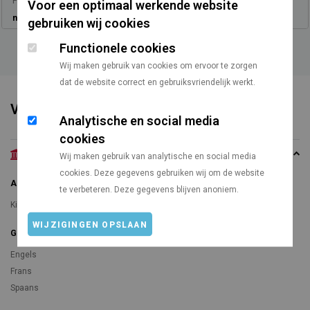
Prijs vanaf
Vanaf Utrecht
Voor een optimaal werkende website
n.v.t.
514 km
gebruiken wij cookies
Functionele cookies
Wij maken gebruik van cookies om ervoor te zorgen
dat de website correct en gebruiksvriendelijk werkt.
Voorzieningen
Analytische en social media
cookies
Algemeen
Wij maken gebruik van analytische en social media
cookies. Deze gegevens gebruiken wij om de website
Algemeen
te verbeteren. Deze gegevens blijven anoniem.
Kindvriendelijkheid
WIJZIGINGEN OPSLAAN
Gesproken talen
Engels
Frans
Spaans