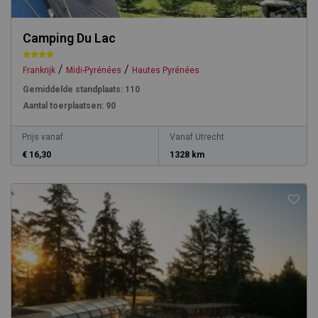
Camping Du Lac
/
/
Frankrijk
Midi-Pyrénées
Hautes Pyrénées
Gemiddelde standplaats:
110
Aantal toerplaatsen:
90
Prijs vanaf
Vanaf Utrecht
€ 16,30
1328 km