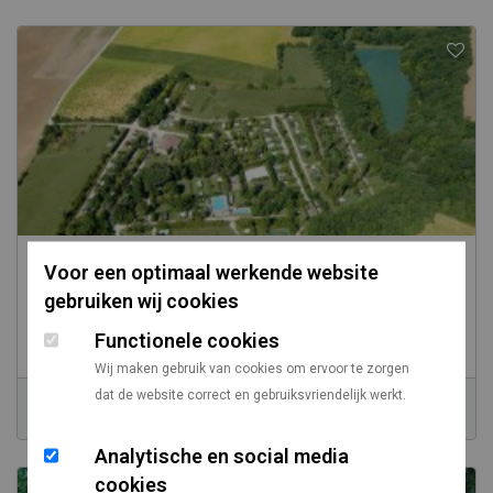
Camping Centre Naturiste Deveze
Voor een optimaal werkende website
gebruiken wij cookies
/
/
Frankrijk
Midi-Pyrénées
Gers
Functionele cookies
Gemiddelde standplaats:
100
Wij maken gebruik van cookies om ervoor te zorgen
dat de website correct en gebruiksvriendelijk werkt.
Prijs vanaf
Vanaf Utrecht
€ 17,50
1140 km
Analytische en social media
cookies