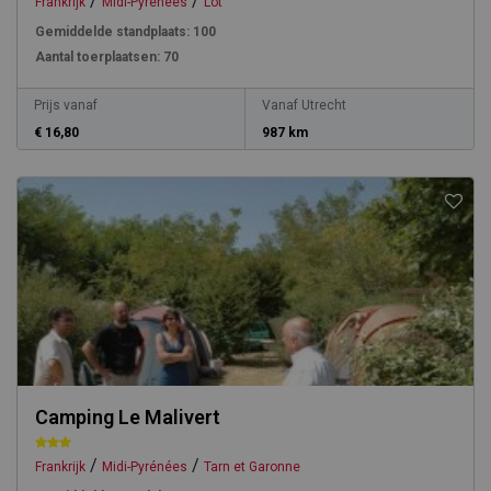
/
/
Frankrijk
Midi-Pyrénées
Lot
Gemiddelde standplaats:
100
Aantal toerplaatsen:
70
Prijs vanaf
Vanaf Utrecht
€ 16,80
987 km
Camping Le Malivert
/
/
Frankrijk
Midi-Pyrénées
Tarn et Garonne