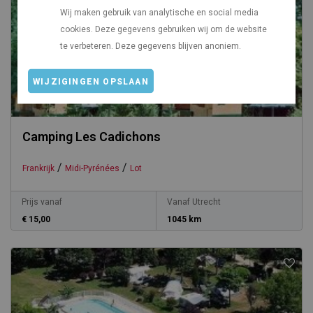
Wij maken gebruik van analytische en social media
cookies. Deze gegevens gebruiken wij om de website
te verbeteren. Deze gegevens blijven anoniem.
WIJZIGINGEN OPSLAAN
Camping Les Cadichons
/
/
Frankrijk
Midi-Pyrénées
Lot
Prijs vanaf
Vanaf Utrecht
€ 15,00
1045 km