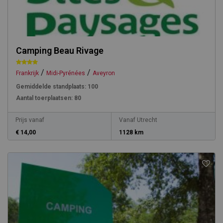
Camping Beau Rivage
/
/
Frankrijk
Midi-Pyrénées
Aveyron
Gemiddelde standplaats:
100
Aantal toerplaatsen:
80
Prijs vanaf
Vanaf Utrecht
€ 14,00
1128 km