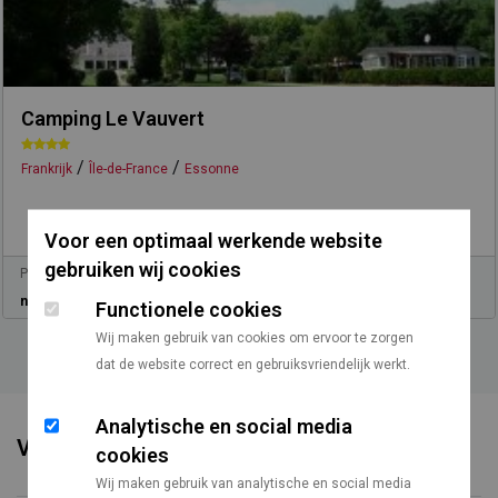
Camping Le Vauvert
/
/
Frankrijk
Île-de-France
Essonne
Voor een optimaal werkende website
gebruiken wij cookies
Prijs vanaf
Vanaf Utrecht
n.v.t.
521 km
Functionele cookies
Wij maken gebruik van cookies om ervoor te zorgen
dat de website correct en gebruiksvriendelijk werkt.
Analytische en social media
Voorzieningen
cookies
Wij maken gebruik van analytische en social media