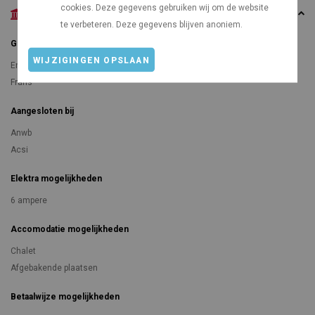
cookies. Deze gegevens gebruiken wij om de website
Algemeen
te verbeteren. Deze gegevens blijven anoniem.
Gesproken talen
WIJZIGINGEN OPSLAAN
Engels
Frans
Aangesloten bij
Anwb
Acsi
Elektra mogelijkheden
6 ampere
Accomodatie mogelijkheden
Chalet
Afgebakende plaatsen
Betaalwijze mogelijkheden