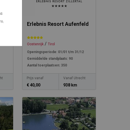
ns
em.
Erlebnis Resort Aufenfeld
/
Oostenrijk
Tirol
Openingsperiode:
01/01 t/m 31/12
Gemiddelde standplaats:
90
Aantal toerplaatsen:
350
ht
Prijs vanaf
Vanaf Utrecht
€ 40,00
938 km