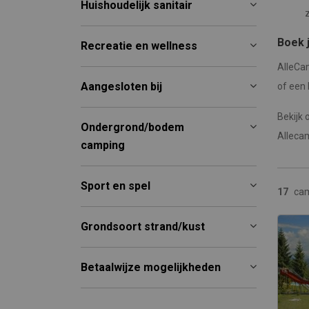
Huishoudelijk sanitair
Boek 
Recreatie en wellness
AlleCa
Aangesloten bij
of een 
Bekijk
Ondergrond/bodem
Alleca
camping
Sport en spel
17
ca
Grondsoort strand/kust
Betaalwijze mogelijkheden