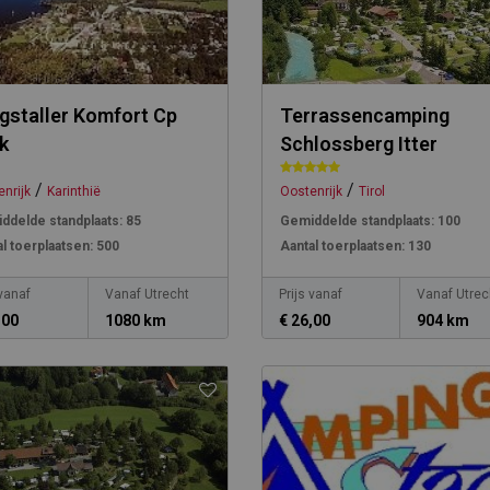
gstaller Komfort Cp
Terrassencamping
k
Schlossberg Itter
/
/
nrijk
Karinthië
Oostenrijk
Tirol
ddelde standplaats:
85
Gemiddelde standplaats:
100
l toerplaatsen:
500
Aantal toerplaatsen:
130
 vanaf
Vanaf Utrecht
Prijs vanaf
Vanaf Utrec
,00
1080 km
€ 26,00
904 km