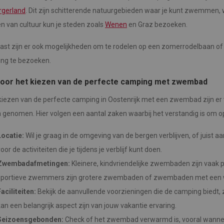
rgerland
. Dit zijn schitterende natuurgebieden waar je kunt zwemmen, 
n van cultuur kun je steden zoals
Wenen
en Graz bezoeken.
ast zijn er ook mogelijkheden om te rodelen op een zomerrodelbaan of
ng te bezoeken.
voor het kiezen van de perfecte camping met zwembad
 kiezen van de perfecte camping in Oostenrijk met een zwembad zijn er
genomen. Hier volgen een aantal zaken waarbij het verstandig is om op 
Locatie:
Wil je graag in de omgeving van de bergen verblijven, of juist a
oor de activiteiten die je tijdens je verblijf kunt doen.
Zwembadafmetingen:
Kleinere, kindvriendelijke zwembaden zijn vaak 
sportieve zwemmers zijn grotere zwembaden of zwembaden met een wel
aciliteiten:
Bekijk de aanvullende voorzieningen die de camping biedt, z
kan een belangrijk aspect zijn van jouw vakantie ervaring.
Seizoensgebonden:
Check of het zwembad verwarmd is, vooral wannee