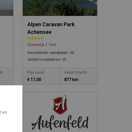
Alpen Caravan Park
Achensee
/
Oostenrijk
Tirol
Gemiddelde standplaats:
90
Aantal toerplaatsen:
20
ht
Prijs vanaf
Vanaf Utrecht
€ 17,00
877 km
t en