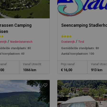
rassen Camping
Seencamping Stadlerh
isen
/
/
nrijk
Niederösterreich
Oostenrijk
Tirol
ddelde standplaats:
80
Gemiddelde standplaats:
80
l toerplaatsen:
40
Aantal toerplaatsen:
100
 vanaf
Vanaf Utrecht
Prijs vanaf
Vanaf Utrec
,00
1066 km
€ 16,00
913 km