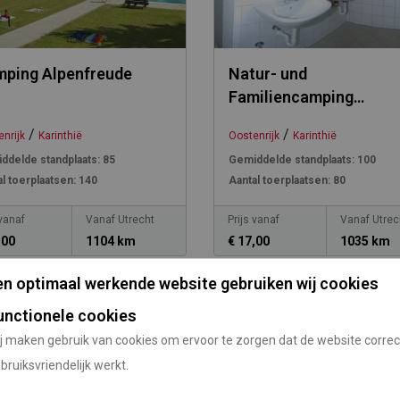
ping Alpenfreude
Natur- und
Familiencamping
Oberdrauburg
/
/
nrijk
Karinthië
Oostenrijk
Karinthië
ddelde standplaats:
85
Gemiddelde standplaats:
100
l toerplaatsen:
140
Aantal toerplaatsen:
80
 vanaf
Vanaf Utrecht
Prijs vanaf
Vanaf Utrec
,00
1104 km
€ 17,00
1035 km
n optimaal werkende website gebruiken wij cookies
unctionele cookies
j maken gebruik van cookies om ervoor te zorgen dat de website correc
bruiksvriendelijk werkt.