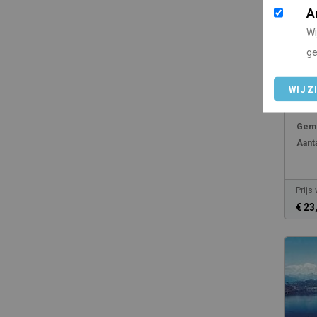
A
Wi
ge
Cam
Län
WIJZ
Ooste
Gemi
Aanta
Prijs
€ 23