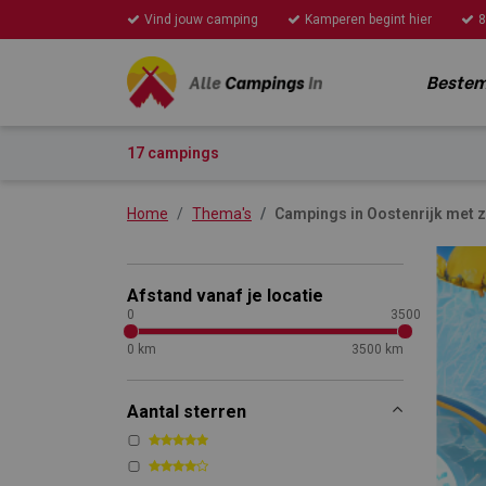
Vind jouw camping
Kamperen begint hier
8
Beste
17 campings
Home
Thema's
Campings in Oostenrijk met
Afstand vanaf je locatie
0
3500
0 km
3500 km
Aantal sterren