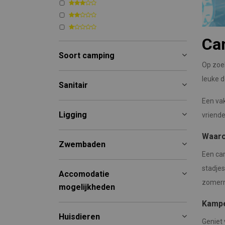
Ca
Soort camping
Op zoe
leuke d
Sanitair
Een vak
Ligging
vriende
Waaro
Zwembaden
Een ca
stadjes
Accomodatie
zomerm
mogelijkheden
Kampe
Huisdieren
Geniet 