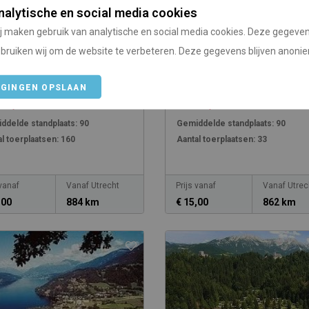
nalytische en social media cookies
j maken gebruik van analytische en social media cookies. Deze gegeve
bruiken wij om de website te verbeteren. Deze gegevens blijven anoni
ping Otztal
Mountain Camp Pitztal
genfeld
IGINGEN OPSLAAN
/
/
nrijk
Tirol
Oostenrijk
Tirol
ddelde standplaats:
90
Gemiddelde standplaats:
90
l toerplaatsen:
160
Aantal toerplaatsen:
33
 vanaf
Vanaf Utrecht
Prijs vanaf
Vanaf Utrec
,00
884 km
€ 15,00
862 km