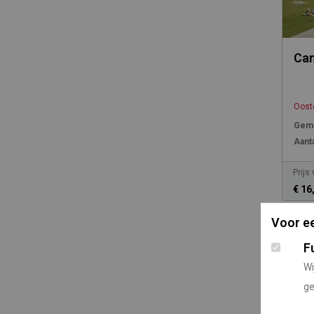
Cam
Ooste
Gemi
Aanta
Prijs
€ 16
Voor ee
F
Wi
ge