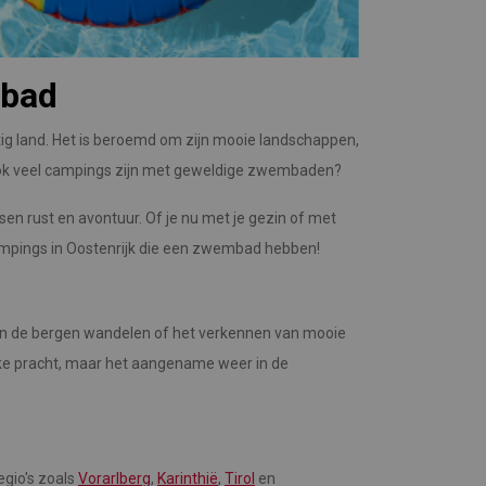
mbad
htig land. Het is beroemd om zijn mooie landschappen,
d ook veel campings zijn met geweldige zwembaden?
n rust en avontuur. Of je nu met je gezin of met
 campings in Oostenrijk die een zwembad hebben!
in de bergen wandelen of het verkennen van mooie
ijke pracht, maar het aangename weer in de
egio's zoals
Vorarlberg
,
Karinthië
,
Tirol
en