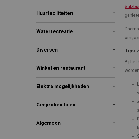
Salzbu
Huurfaciliteiten
geniete
Daarna
Waterrecreatie
omgevi
Diversen
Tips 
Bij het
Winkel en restaurant
worden 
Elektra mogelijkheden
v
Gesproken talen
F
Algemeen