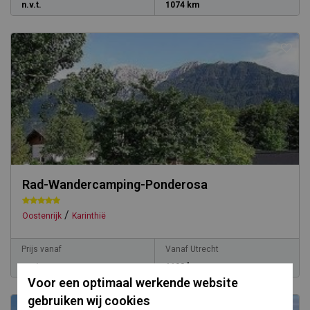
n.v.t.
1074 km
Rad-Wandercamping-Ponderosa
/
Oostenrijk
Karinthië
Prijs vanaf
Vanaf Utrecht
n.v.t.
1108 km
Voor een optimaal werkende website
gebruiken wij cookies