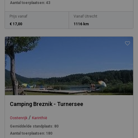
Aantal toerplaatsen:
43
Prijs vanaf
Vanaf Utrecht
€ 17,00
1116 km
Camping Breznik - Turnersee
/
Oostenrijk
Karinthië
Gemiddelde standplaats:
80
Aantal toerplaatsen:
180