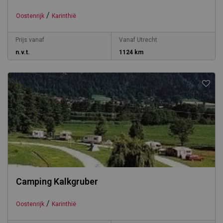
/
Oostenrijk
Karinthië
Prijs vanaf
Vanaf Utrecht
n.v.t.
1124 km
Camping Kalkgruber
/
Oostenrijk
Karinthië