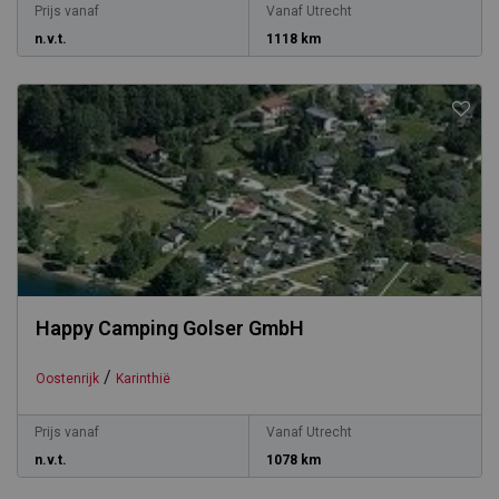
Prijs vanaf
Vanaf Utrecht
n.v.t.
1118 km
Happy Camping Golser GmbH
/
Oostenrijk
Karinthië
Prijs vanaf
Vanaf Utrecht
n.v.t.
1078 km