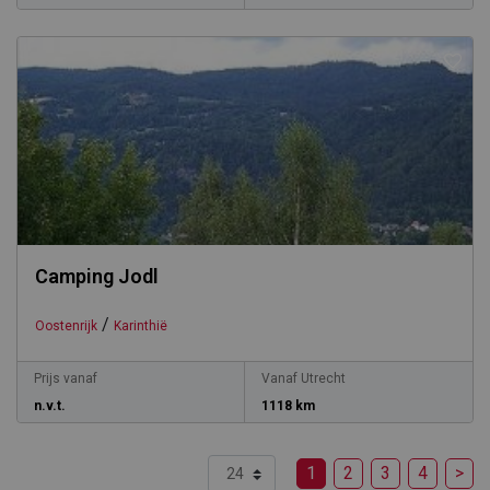
Camping Jodl
/
Oostenrijk
Karinthië
Prijs vanaf
Vanaf Utrecht
n.v.t.
1118 km
1
2
3
4
>