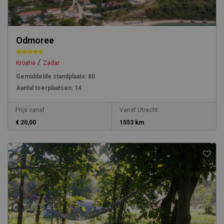
Odmoree
/
Kroatië
Zadar
Gemiddelde standplaats:
80
Aantal toerplaatsen:
14
Prijs vanaf
Vanaf Utrecht
€ 20,00
1553 km