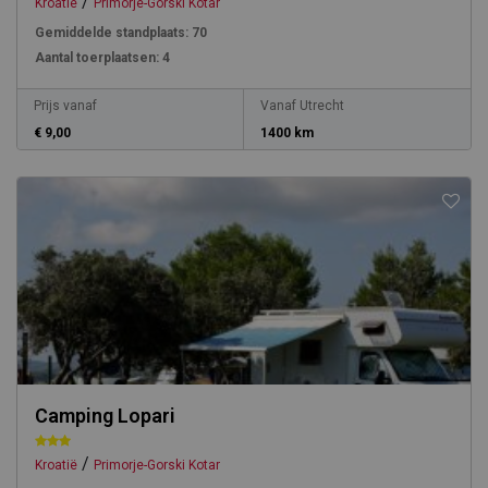
/
Kroatië
Primorje-Gorski Kotar
Gemiddelde standplaats:
70
Aantal toerplaatsen:
4
Prijs vanaf
Vanaf Utrecht
€ 9,00
1400 km
Camping Lopari
/
Kroatië
Primorje-Gorski Kotar