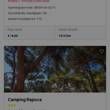
/
Kroatië
Primorje-Gorski Kotar
Openingsperiode:
08/04 t/m 02/11
Gemiddelde standplaats:
80
Aantal toerplaatsen:
710
Prijs vanaf
Vanaf Utrecht
€ 16,00
1413 km
Camping Rapoca