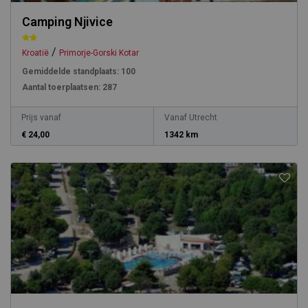
Camping Njivice
/
Kroatië
Primorje-Gorski Kotar
Gemiddelde standplaats:
100
Aantal toerplaatsen:
287
Prijs vanaf
Vanaf Utrecht
€ 24,00
1342 km