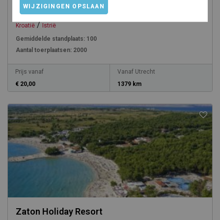
Camping Polari
WIJZIGINGEN OPSLAAN
/
Kroatië
Istrië
Gemiddelde standplaats:
100
Aantal toerplaatsen:
2000
Prijs vanaf
Vanaf Utrecht
€ 20,00
1379 km
Zaton Holiday Resort