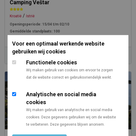
Camping Veštar
/
Kroatië
Istrië
Openingsperiode:
15/04 t/m 02/10
Gemiddelde standplaats:
100
Aantal toerplaatsen:
770
Voor een optimaal werkende website
gebruiken wij cookies
Prijs vanaf
Vanaf Utrecht
€ 17,00
1379 km
Functionele cookies
Wij maken gebruik van cookies om ervoor te zorgen
dat de website correct en gebruiksvriendelijk werkt.
Analytische en social media
cookies
Wij maken gebruik van analytische en social media
cookies. Deze gegevens gebruiken wij om de website
te verbeteren. Deze gegevens blijven anoniem.