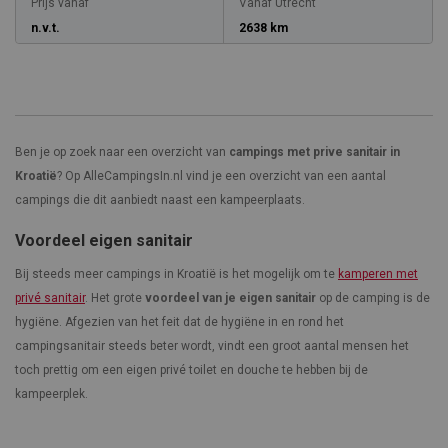
Prijs vanaf
Vanaf Utrecht
n.v.t.
2638 km
Ben je op zoek naar een overzicht van
campings met prive sanitair in
Kroatië
? Op AlleCampingsIn.nl vind je een overzicht van een aantal
campings die dit aanbiedt naast een kampeerplaats.
Voordeel eigen sanitair
Bij steeds meer campings in Kroatië is het mogelijk om te
kamperen met
privé sanitair
. Het grote
voordeel van je eigen sanitair
op de camping is de
hygiëne. Afgezien van het feit dat de hygiëne in en rond het
campingsanitair steeds beter wordt, vindt een groot aantal mensen het
toch prettig om een eigen privé toilet en douche te hebben bij de
kampeerplek.