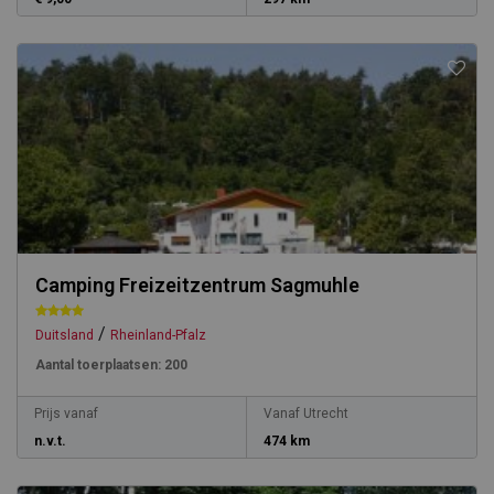
Camping Freizeitzentrum Sagmuhle
/
Duitsland
Rheinland-Pfalz
Aantal toerplaatsen:
200
Prijs vanaf
Vanaf Utrecht
n.v.t.
474 km