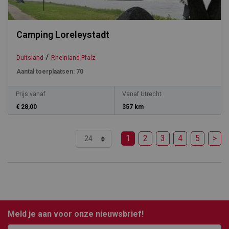
Camping Loreleystadt
/
Duitsland
Rheinland-Pfalz
Aantal toerplaatsen:
70
Prijs vanaf
Vanaf Utrecht
€ 28,00
357 km
1
2
3
4
5
>
Meld je aan voor onze nieuwsbrief!