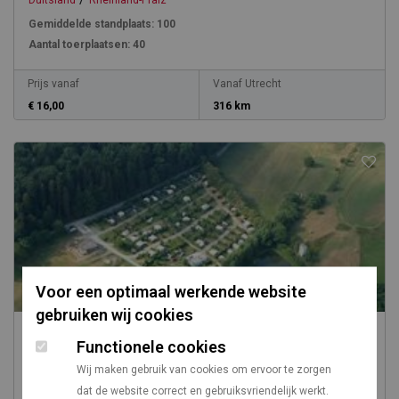
Duitsland
Rheinland-Pfalz
Gemiddelde standplaats:
100
Aantal toerplaatsen:
40
Prijs vanaf
Vanaf Utrecht
€ 16,00
316 km
Voor een optimaal werkende website
gebruiken wij cookies
Campingpark Waldwiesen
Functionele cookies
Wij maken gebruik van cookies om ervoor te zorgen
/
Duitsland
Rheinland-Pfalz
dat de website correct en gebruiksvriendelijk werkt.