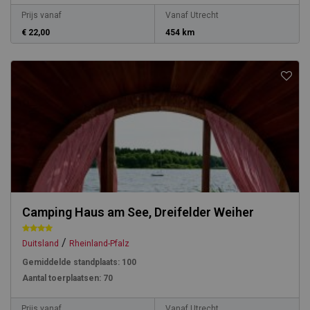
Prijs vanaf
Vanaf Utrecht
€ 22,00
454 km
Camping Haus am See, Dreifelder Weiher
/
Duitsland
Rheinland-Pfalz
Gemiddelde standplaats:
100
Aantal toerplaatsen:
70
Prijs vanaf
Vanaf Utrecht