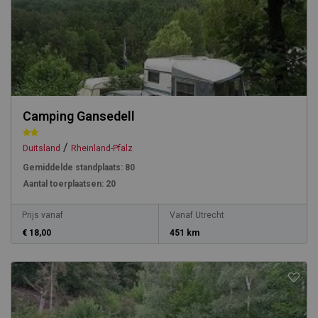
Camping Gansedell
/
Duitsland
Rheinland-Pfalz
Gemiddelde standplaats:
80
Aantal toerplaatsen:
20
Prijs vanaf
Vanaf Utrecht
€ 18,00
451 km