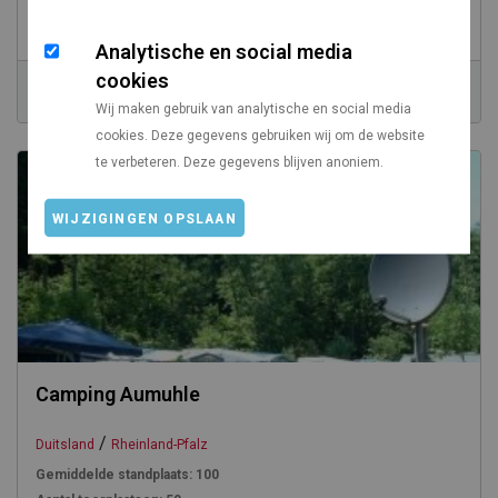
Gemiddelde standplaats:
100
Aantal toerplaatsen:
85
Analytische en social media
cookies
Prijs vanaf
Vanaf Utrecht
€ 22,00
412 km
Wij maken gebruik van analytische en social media
cookies. Deze gegevens gebruiken wij om de website
te verbeteren. Deze gegevens blijven anoniem.
WIJZIGINGEN OPSLAAN
Camping Aumuhle
/
Duitsland
Rheinland-Pfalz
Gemiddelde standplaats:
100