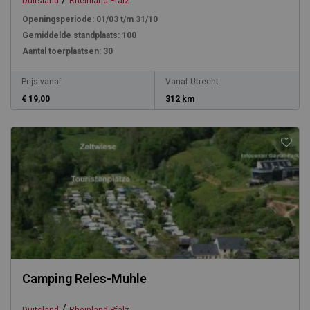
Duitsland
Rheinland-Pfalz
Openingsperiode:
01/03 t/m 31/10
Gemiddelde standplaats:
100
Aantal toerplaatsen:
30
Prijs vanaf
Vanaf Utrecht
€ 19,00
312 km
Camping Reles-Muhle
/