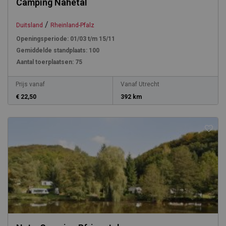
Camping Nahetal
/
Duitsland
Rheinland-Pfalz
Openingsperiode:
01/03 t/m 15/11
Gemiddelde standplaats:
100
Aantal toerplaatsen:
75
Prijs vanaf
Vanaf Utrecht
€ 22,50
392 km