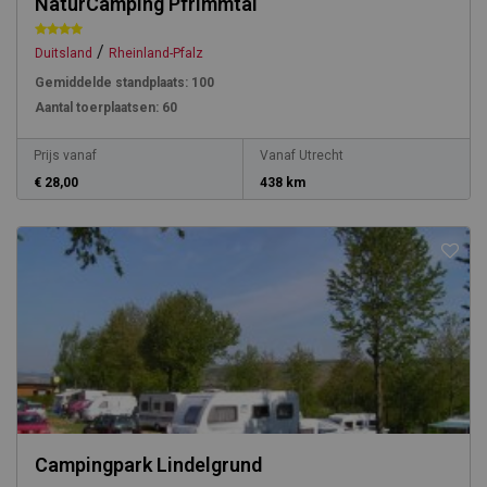
NaturCamping Pfrimmtal
/
Duitsland
Rheinland-Pfalz
Gemiddelde standplaats:
100
Aantal toerplaatsen:
60
Prijs vanaf
Vanaf Utrecht
€ 28,00
438 km
Campingpark Lindelgrund