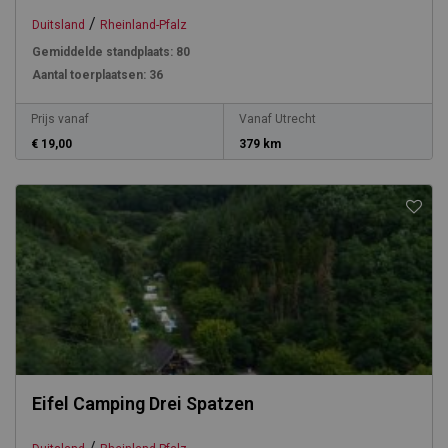
/
Duitsland
Rheinland-Pfalz
Gemiddelde standplaats:
80
Aantal toerplaatsen:
36
Prijs vanaf
Vanaf Utrecht
€ 19,00
379 km
Eifel Camping Drei Spatzen
/