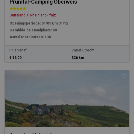
Prümtal-Camping Oberweis
/
Duitsland
Rheinland-Pfalz
Openingsperiode:
01/01 t/m 31/12
Gemiddelde standplaats:
90
Aantal toerplaatsen:
138
Prijs vanaf
Vanaf Utrecht
€ 16,00
326 km