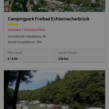
Campingpark Freibad Echternacherbrück
/
Duitsland
Rheinland-Pfalz
Gemiddelde standplaats:
85
Aantal toerplaatsen:
280
Prijs vanaf
Vanaf Utrecht
€ 19,00
338 km