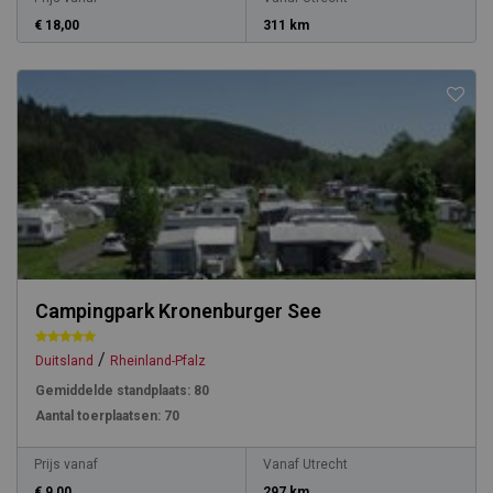
€ 18,00
311 km
Campingpark Kronenburger See
/
Duitsland
Rheinland-Pfalz
Gemiddelde standplaats:
80
Aantal toerplaatsen:
70
Prijs vanaf
Vanaf Utrecht
€ 9,00
297 km