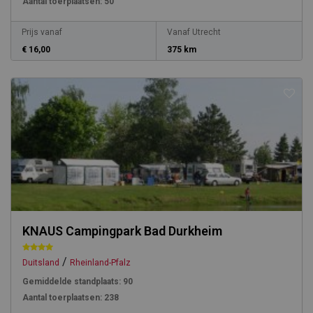
Aantal toerplaatsen:
50
Prijs vanaf
Vanaf Utrecht
€ 16,00
375 km
KNAUS Campingpark Bad Durkheim
/
Duitsland
Rheinland-Pfalz
Gemiddelde standplaats:
90
Aantal toerplaatsen:
238