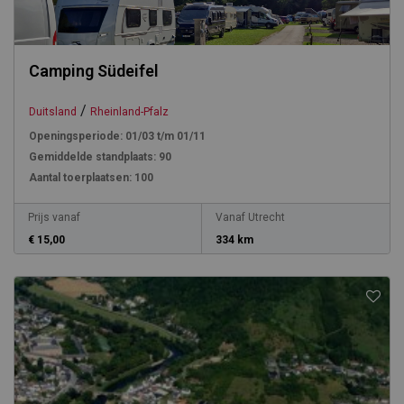
Camping Südeifel
/
Duitsland
Rheinland-Pfalz
Openingsperiode:
01/03 t/m 01/11
Gemiddelde standplaats:
90
Aantal toerplaatsen:
100
Prijs vanaf
Vanaf Utrecht
€ 15,00
334 km