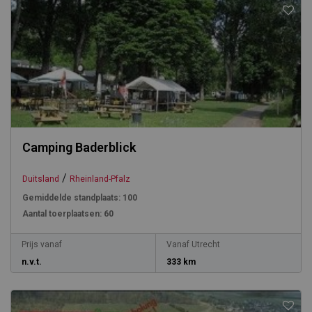
Camping Baderblick
/
Duitsland
Rheinland-Pfalz
Gemiddelde standplaats:
100
Aantal toerplaatsen:
60
Prijs vanaf
Vanaf Utrecht
n.v.t.
333 km