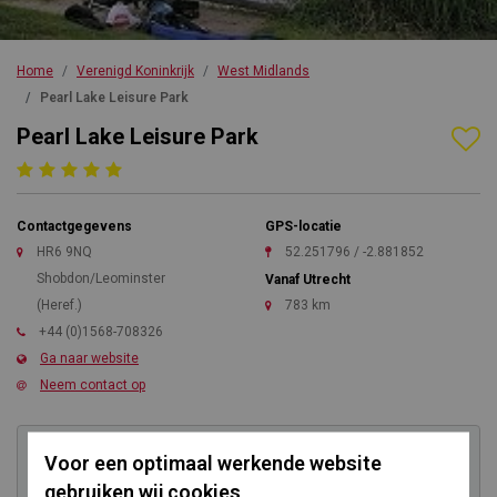
Home
Verenigd Koninkrijk
West Midlands
Pearl Lake Leisure Park
Pearl Lake Leisure Park
Contactgegevens
GPS-locatie
HR6 9NQ
52.251796 / -2.881852
Shobdon/Leominster
Vanaf Utrecht
(Heref.)
783 km
+44 (0)1568-708326
Ga naar website
Neem contact op
Voor een optimaal werkende website
Kom direct in contact
gebruiken wij cookies