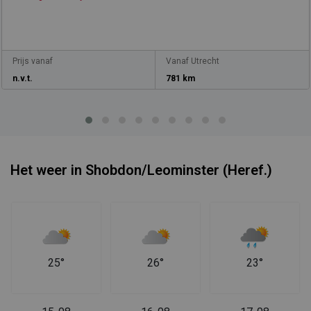
Prijs vanaf
Vanaf Utrecht
n.v.t.
781 km
Het weer in Shobdon/Leominster (Heref.)
25°
26°
23°