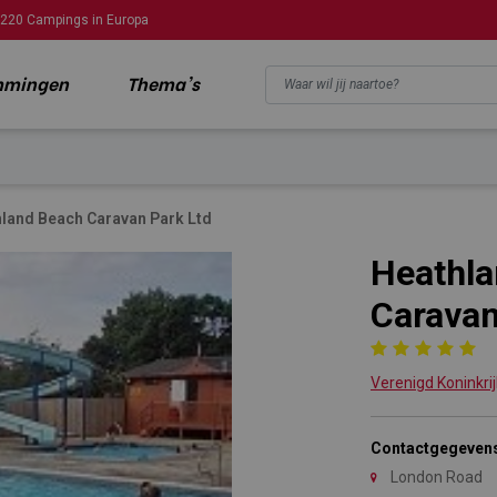
220 Campings in Europa
mmingen
Thema's
land Beach Caravan Park Ltd
Heathla
Caravan
Verenigd Koninkrij
Contactgegeven
London Road