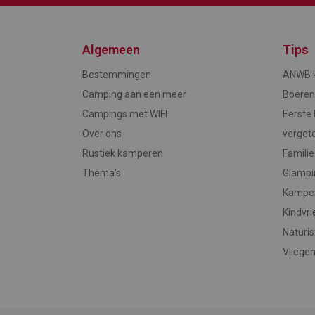
Algemeen
Tips
Bestemmingen
ANWB k
Camping aan een meer
Boere
Campings met WIFI
Eerste 
Over ons
verget
Rustiek kamperen
Famili
Thema's
Glampi
Kampe
Kindvri
Naturi
Vliegen