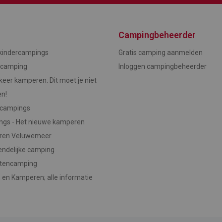
Campingbeheerder
indercampings
Gratis camping aanmelden
ncamping
Inloggen campingbeheerder
keer kamperen. Dit moet je niet
en!
ecampings
ngs - Het nieuwe kamperen
ren Veluwemeer
endelijke camping
stencamping
 en Kamperen; alle informatie