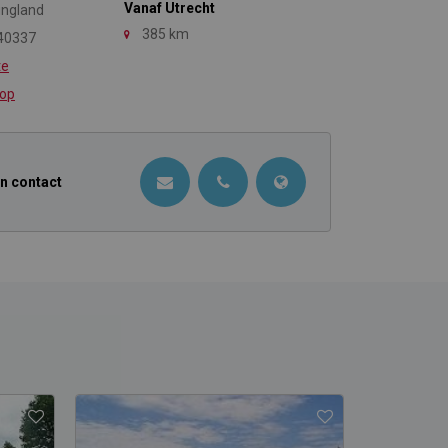
Vanaf Utrecht
ingland
385 km
40337
te
 op
in contact