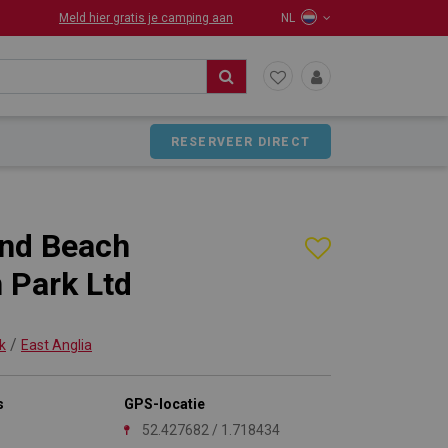
Meld hier gratis je camping aan
NL
RESERVEER DIRECT
nd Beach
 Park Ltd
/
k
East Anglia
s
GPS-locatie
52.427682 / 1.718434