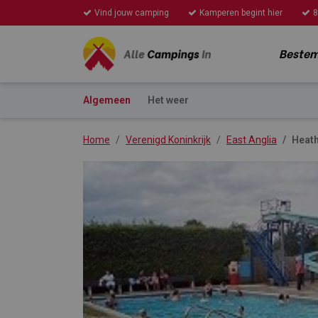
Vind jouw camping
Kamperen begint hier
8
Beste
Algemeen
Het weer
Home
Verenigd Koninkrijk
East Anglia
Heath