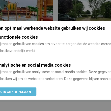
n optimaal werkende website gebruiken wij cookies
unctionele cookies
hall Holiday Park
Camping Little Lakelan
j maken gebruik van cookies om ervoor te zorgen dat de website correc
bruiksvriendelijk werkt.
/
/
gd Koninkrijk
East Anglia
Verenigd Koninkrijk
East Anglia
nalytische en social media cookies
anaf
Vanaf Utrecht
Prijs vanaf
Vanaf Utre
j maken gebruik van analytische en social media cookies. Deze gegeve
422 km
n.v.t.
385 km
bruiken wij om de website te verbeteren. Deze gegevens blijven anoni
IGINGEN OPSLAAN