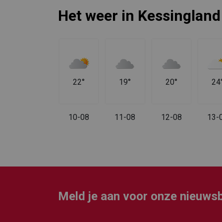
Het weer in Kessingland
28°
22°
19°
20°
24
09-08
10-08
11-08
12-08
13-
Meld je aan voor onze nieuwsb