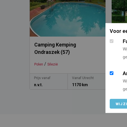
Voor ee
F
Camping Kemping
Cam
Wi
Ondraszek (57)
(Nr. 
ge
/
Polen
Silezië
Polen
A
Prijs vanaf
Vanaf Utrecht
Prijs v
Wi
n.v.t.
1170 km
n.v.t.
ge
WIJZ