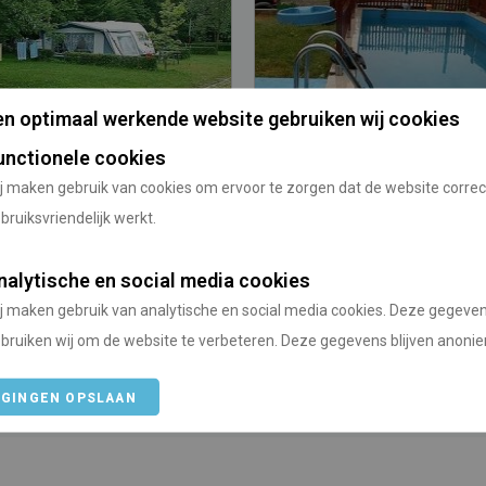
n optimaal werkende website gebruiken wij cookies
unctionele cookies
ping Pod Debowcem
Camping Boduwico
j maken gebruik van cookies om ervoor te zorgen dat de website correc
99)
bruiksvriendelijk werkt.
/
/
Silezië
Polen
Neder-Silezië
nalytische en social media cookies
anaf
Vanaf Utrecht
Prijs vanaf
Vanaf Utre
j maken gebruik van analytische en social media cookies. Deze gegeve
1170 km
n.v.t.
1170 km
bruiken wij om de website te verbeteren. Deze gegevens blijven anoni
IGINGEN OPSLAAN