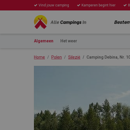
Vind jouw camping
Kamperen begint hier
8
Beste
Algemeen
Het weer
Home
Polen
Silezië
Camping Debina, Nr. 1