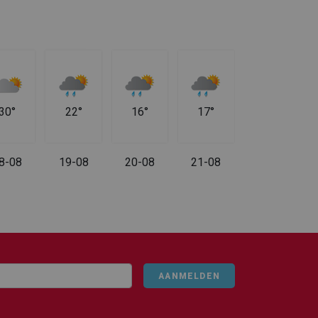
30°
22°
16°
17°
8-08
19-08
20-08
21-08
AANMELDEN