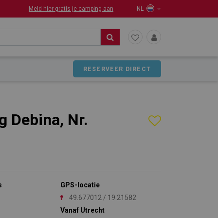
Meld hier gratis je camping aan
NL
RESERVEER DIRECT
 Debina, Nr.
s
GPS-locatie
49.677012 / 19.21582
Vanaf Utrecht