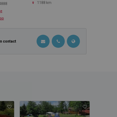
1188 km
4888
te
 op
in contact