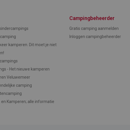
Campingbeheerder
indercampings
Gratis camping aanmelden
ncamping
Inloggen campingbeheerder
keer kamperen. Dit moet je niet
en!
ecampings
ngs - Het nieuwe kamperen
ren Veluwemeer
endelijke camping
stencamping
 en Kamperen; alle informatie