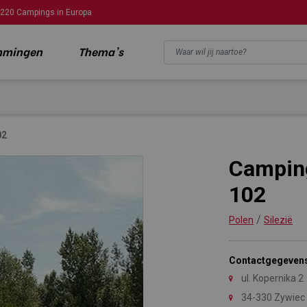
220 Campings in Europa
mmingen
Thema's
02
Camping
102
/
Polen
Silezië
Contactgegeven
ul. Kopernika 2
34-330 Zywiec