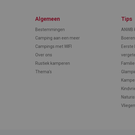
Algemeen
Tips
Bestemmingen
ANWB k
Camping aan een meer
Boere
Campings met WIFI
Eerste 
Over ons
verget
Rustiek kamperen
Famili
Thema's
Glampi
Kampe
Kindvri
Naturi
Vliegen