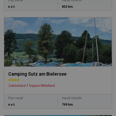
Prijs vanaf
Vanaf Utrecht
n.v.t.
852 km
Camping Sutz am Bielersee
/
Zwitserland
Espace Mittelland
Prijs vanaf
Vanaf Utrecht
n.v.t.
799 km