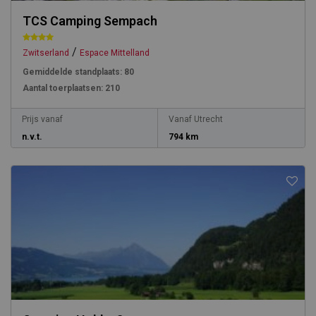
TCS Camping Sempach
/
Zwitserland
Espace Mittelland
Gemiddelde standplaats:
80
Aantal toerplaatsen:
210
Prijs vanaf
Vanaf Utrecht
n.v.t.
794 km