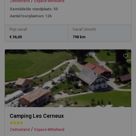
/
Zwitserland
Espace Mittelland
Gemiddelde standplaats:
50
Aantal toerplaatsen:
126
Prijs vanaf
Vanaf Utrecht
€ 36,00
798 km
Camping Les Cerneux
/
Zwitserland
Espace Mittelland