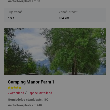
Aantal toerplaatsen:
50
Prijs vanaf
Vanaf Utrecht
n.v.t.
854 km
Camping Manor Farm 1
/
Zwitserland
Espace Mittelland
Gemiddelde standplaats:
100
Aantal toerplaatsen:
240