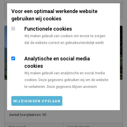
Prijs vanaf
Vanaf Utrecht
Voor een optimaal werkende website
€ 45,00
833 km
gebruiken wij cookies
Functionele cookies
Wij maken gebruik van cookies om ervoor te zorgen
dat de website correct en gebruiksvriendelijk werkt.
Analytische en social media
cookies
Wij maken gebruik van analytische en social media
cookies. Deze gegevens gebruiken wij om de website
te verbeteren. Deze gegevens blijven anoniem.
Camping Jungfraublick 7
/
Zwitserland
Espace Mittelland
WIJZIGINGEN OPSLAAN
Gemiddelde standplaats:
70
Aantal toerplaatsen:
90