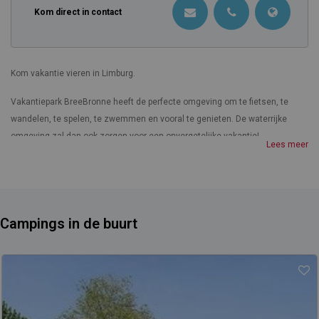
Kom direct in contact
Kom vakantie vieren in Limburg.
Vakantiepark BreeBronne heeft de perfecte omgeving om te fietsen, te
wandelen, te spelen, te zwemmen en vooral te genieten. De waterrijke
omgeving zal dan ook zorgen voor een onvergetelijke vakantie!
Lees meer
Het vakantiepark staat voor gezellig samen zijn met familie en vrienden,
maar zeker ook voor ontmoeten, samen bouwen, genieten van
streekproducten en uiteraard de bijzondere glamping en accommodaties.
Want wie wil er nu niet aan het water slapen!? Beleef het bijzondere in het
Campings in de buurt
mooie bosrijke Limburgse landschap waar rust, ruimte en genieten samen
komen.