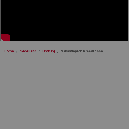
Home
Nederland
Limburg
Vakantiepark BreeBronne