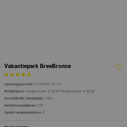
Vakantiepark BreeBronne
Openingsperiode:
01/04 t/m 31/10
Richtprijzen:
Laagseizoen: € 32,50 Hoogseizoen: € 42,50
Gemiddelde standplaats:
100㎡
Aantal toerplaatsen:
275
Aantal camperplaatsen:
2