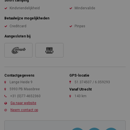
Soort camping
Kindvriendelijkheid
Mindervalide
Betaalwijze mogelijkheden
Creditcard
Pinpas
Aangesloten bij
Contactgegevens
GPS-locatie
Lange Heide 9
51.374507 / 6.059293
5993 PB Maasbree
Vanaf Utrecht
+31 (0)77-4652360
143 km
Ga naar website
Neem contact op