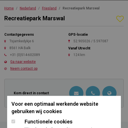
Home
Nederland
Friesland
Recreatiepark Marswal
Recreatiepark Marswal
Contactgegevens
GPS-locatie
Tsjamkedykje 6
52.905026 / 5.597087
8561 HA Balk
Vanaf Utrecht
+31 (0)514-602089
124 km
Ga naar website
Neem contact op
Kom direct in contact
Voor een optimaal werkende website
gebruiken wij cookies
Functionele cookies