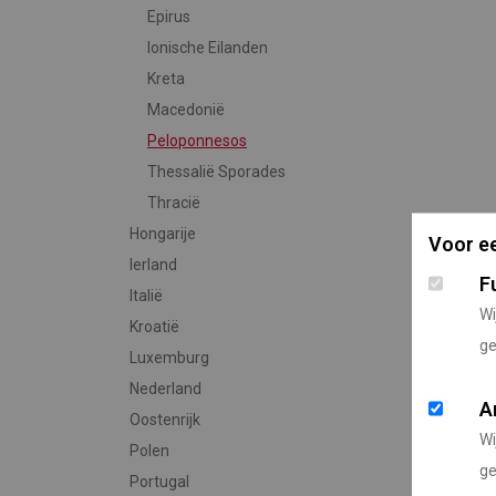
Epirus
Ionische Eilanden
Kreta
Macedonië
Peloponnesos
Thessalië Sporades
Thracië
Hongarije
Voor ee
Ierland
F
Italië
Wi
Kroatië
ge
Luxemburg
Nederland
A
Oostenrijk
Wi
Polen
ge
Portugal