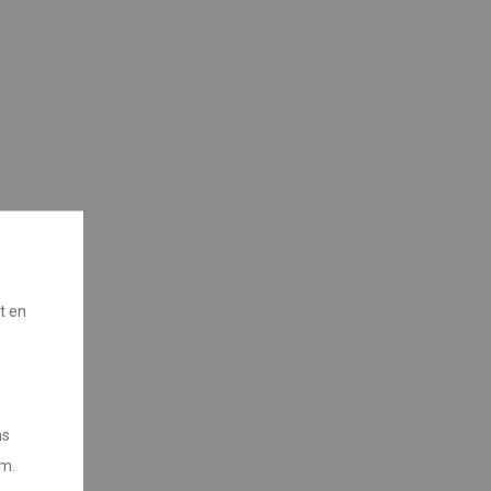
t en
ns
em.