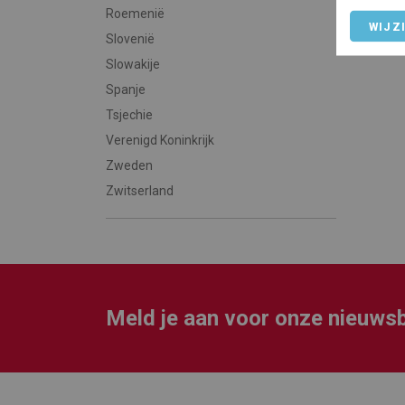
Roemenië
WIJZ
Slovenië
Slowakije
Spanje
Tsjechie
Verenigd Koninkrijk
Zweden
Zwitserland
Meld je aan voor onze nieuwsb