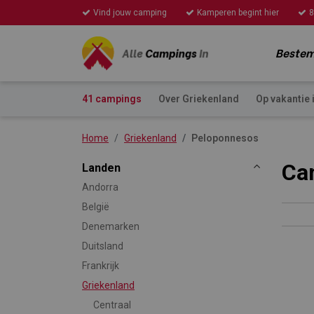
Vind jouw camping
Kamperen begint hier
8
Beste
41 campings
Over Griekenland
Op vakantie 
Home
Griekenland
Peloponnesos
Ca
Landen
Andorra
België
Denemarken
Duitsland
Frankrijk
Griekenland
Centraal