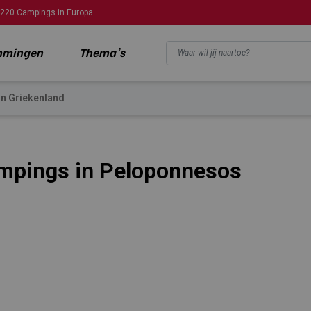
220 Campings in Europa
mmingen
Thema's
in Griekenland
mpings in Peloponnesos