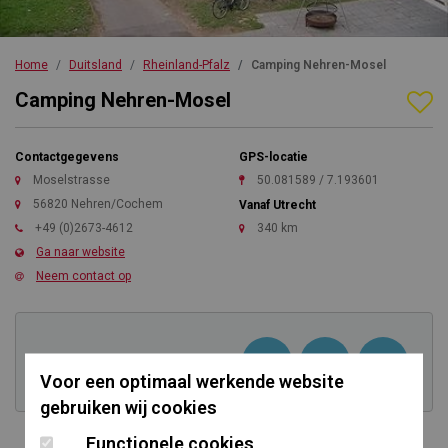
Home
Duitsland
Rheinland-Pfalz
Camping Nehren-Mosel
Camping Nehren-Mosel
Contactgegevens
GPS-locatie
Moselstrasse
50.081589 / 7.193601
56820 Nehren/Cochem
Vanaf Utrecht
+49 (0)2673-4612
340 km
Ga naar website
Neem contact op
Kom direct in contact
Voor een optimaal werkende website
gebruiken wij cookies
Functionele cookies