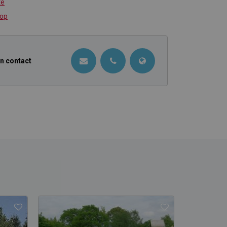
te
 op
in contact