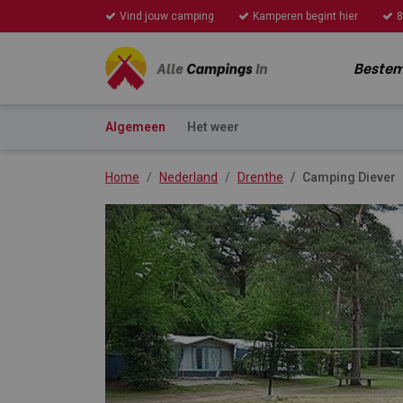
Vind jouw camping
Kamperen begint hier
8
Beste
Algemeen
Het weer
Home
Nederland
Drenthe
Camping Diever