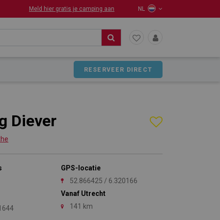
Meld hier gratis je camping aan
NL
RESERVEER DIRECT
g Diever
the
s
GPS-locatie
52.866425 / 6.320166
Vanaf Utrecht
141 km
1644