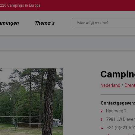
220 Campings in Europa
mmingen
Thema's
Campin
/
Nederland
Dren
Contactgegeven
Haarweg 2
7981 LW Diever
+31 (0)521-59