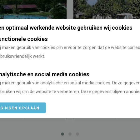
n optimaal werkende website gebruiken wij cookies
unctionele cookies
j maken gebruik van cookies om ervoor te zorgen dat de website correc
ing Hoeve aan den
Camping De Negorij
bruiksvriendelijk werkt.
/
/
and
Drenthe
Nederland
Drenthe
nalytische en social media cookies
j maken gebruik van analytische en social media cookies. Deze gegeve
bruiken wij om de website te verbeteren. Deze gegevens blijven anoni
anaf
Vanaf Utrecht
Prijs vanaf
Vanaf Utre
IGINGEN OPSLAAN
143 km
n.v.t.
141 km