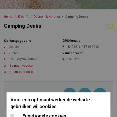
Home
Kroatië
Dubrovnik-Neretva
Camping Denka
Camping Denka
Contactgegevens
GPS-locatie
Loviste
43.02216 / 17.033098
20269
Vanaf Utrecht
+385 (0)20-718069
1828 km
Ga naar website
Neem contact op
Kom direct in contact
Voor een optimaal werkende website
gebruiken wij cookies
Functionele cookies