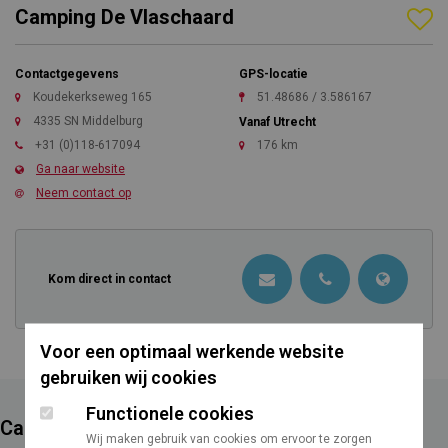
Camping De Vlaschaard
Contactgegevens
GPS-locatie
Koudekerkseweg 165
51.48686 / 3.586167
4335 SN Middelburg
Vanaf Utrecht
+31 (0)118-617094
176 km
Ga naar website
Neem contact op
Kom direct in contact
Voor een optimaal werkende website
gebruiken wij cookies
Functionele cookies
Campings in de buurt
Wij maken gebruik van cookies om ervoor te zorgen