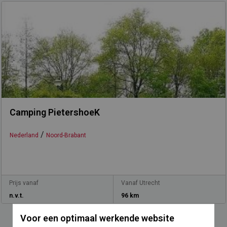
Camping PietershoeK
/
Nederland
Noord-Brabant
Prijs vanaf
Vanaf Utrecht
n.v.t.
96 km
Voor een optimaal werkende website