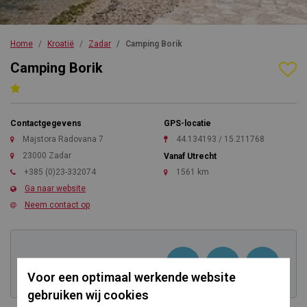
Home
Kroatië
Zadar
Camping Borik
Camping Borik
Contactgegevens
GPS-locatie
Majstora Radovana 7
44.134193 / 15.211768
23000 Zadar
Vanaf Utrecht
+385 (0)23-332074
1561 km
Ga naar website
Neem contact op
Kom direct in contact
Voor een optimaal werkende website
gebruiken wij cookies