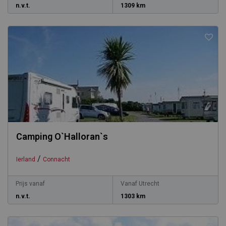
n.v.t.
1309 km
Camping O`Halloran`s
/
Ierland
Connacht
Prijs vanaf
Vanaf Utrecht
n.v.t.
1303 km