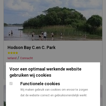
Hodson Bay C.en C. Park
/
Ierland
Connacht
Voor een optimaal werkende website
Prijs vanaf
Vanaf Utrecht
gebruiken wij cookies
n.v.t.
1222 km
Functionele cookies
Wij maken gebruik van cookies om ervoor te zorgen
dat de website correct en gebruiksvriendelijk werkt.