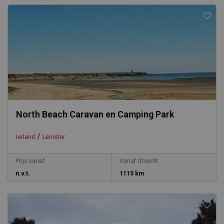
North Beach Caravan en Camping Park
/
Ierland
Leinster
Prijs vanaf
Vanaf Utrecht
n.v.t.
1115 km