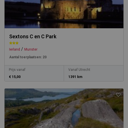
Sextons C en C Park
/
Ierland
Munster
Aantal toerplaatsen:
20
Prijs vanaf
Vanaf Utrecht
€ 15,00
1391 km