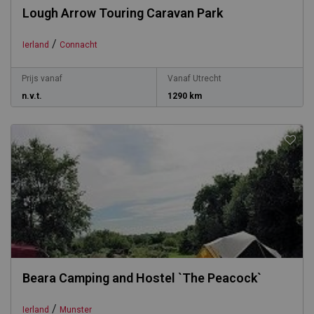
Lough Arrow Touring Caravan Park
/
Ierland
Connacht
Prijs vanaf
Vanaf Utrecht
n.v.t.
1290 km
Beara Camping and Hostel `The Peacock`
/
Ierland
Munster