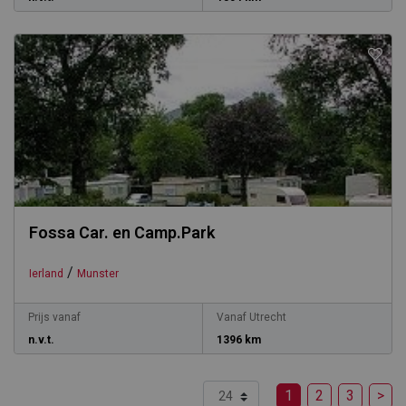
Fossa Car. en Camp.Park
/
Ierland
Munster
Prijs vanaf
Vanaf Utrecht
n.v.t.
1396 km
1
2
3
>