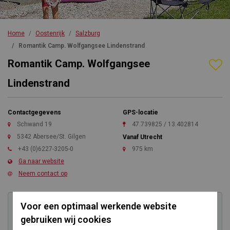
Home
Oostenrijk
Salzburg
Romantik Camp. Wolfgangsee Lindenstrand
Romantik Camp. Wolfgangsee
Lindenstrand
Contactgegevens
GPS-locatie
Schwand 19
47.739825 / 13.402814
5342 Abersee/St. Gilgen
Vanaf Utrecht
+43 (0)6227-3205-0
975 km
Ga naar website
Neem contact op
Voor een optimaal werkende website
gebruiken wij cookies
Kom direct in contact