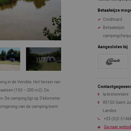
Betaalwijze mog
Creditcard
Betaalwijze
campingchequ
Aangesloten bij
11 foto`s
ing in de Vendée. Het terrein van
Contactgegeven
laatsen (150 – 200 m2). De
la bretonniere
n. De camping ligt op 3 kilometer
85150 Saint Ju
 omgeving van de camping leent
Landes
+33 (0)2-5146
Ga naar websi