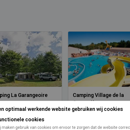
ing La Garangeoire
Camping Village de la
Guyonnière
n optimaal werkende website gebruiken wij cookies
/
/
/
/
jk
Pays de la Loire
Vendée
Frankrijk
Pays de la Loire
Vend
unctionele cookies
Gemiddelde standplaats:
225
j maken gebruik van cookies om ervoor te zorgen dat de website correc
Aantal toerplaatsen:
136