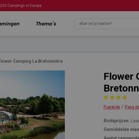
220 Campings in Europa
mmingen
Thema's
Flower Camping La Bretonnière
Flower 
Bretonn
/
Frankrijk
Pays de
Richtprijzen:
Laa
Gemiddelde stan
Aantal camperpl