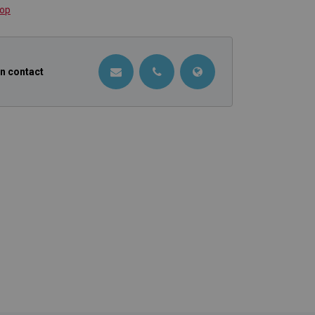
 op
in contact