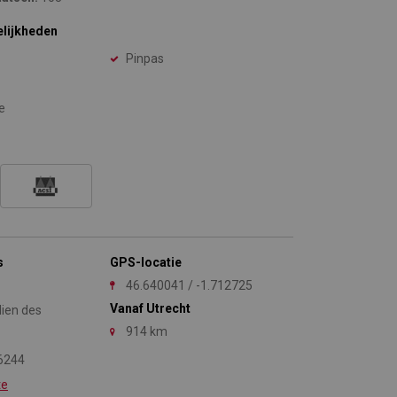
elijkheden
Pinpas
e
s
GPS-locatie
46.640041 / -1.712725
Vanaf Utrecht
lien des
914 km
6244
te