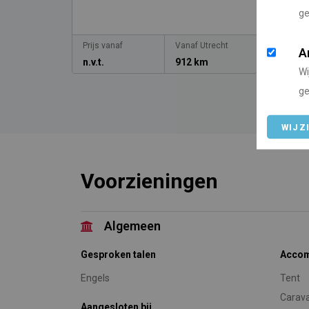
ge
Prijs vanaf
Vanaf Utrecht
Prijs v
A
n.v.t.
912 km
n.v.t.
Wi
ge
WIJZ
Voorzieningen
Algemeen
Gesproken talen
Accom
Engels
Tent
Carav
Aangesloten bij