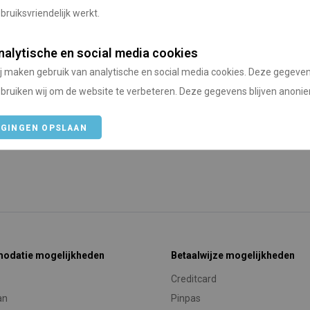
bruiksvriendelijk werkt.
anaf
Vanaf Utrecht
Prijs vanaf
Vanaf Utre
nalytische en social media cookies
914 km
€ 22,00
918 km
j maken gebruik van analytische en social media cookies. Deze gegeve
bruiken wij om de website te verbeteren. Deze gegevens blijven anoni
IGINGEN OPSLAAN
odatie mogelijkheden
Betaalwijze mogelijkheden
Creditcard
an
Pinpas