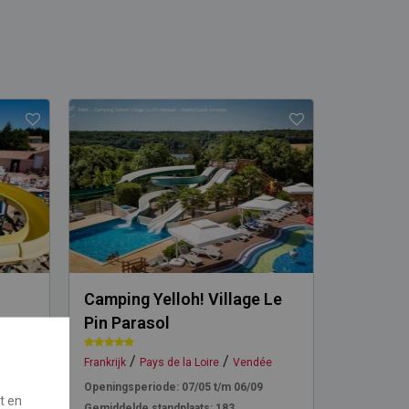
Camping Yelloh! Village Le
Campin
Pin Parasol
/
/
/
ée
Frankrijk
Pays de la Loire
Vendée
Frankrijk
P
Openingsperiode:
07/05 t/m 06/09
t en
Gemiddelde standplaats:
183