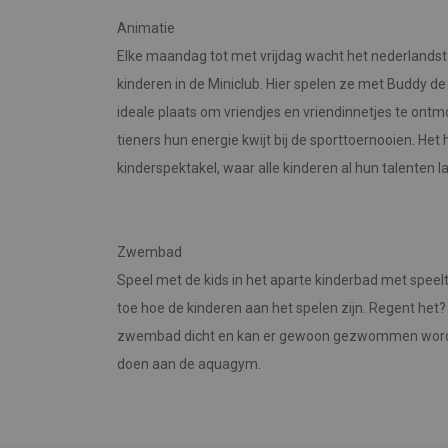
Animatie
Elke maandag tot met vrijdag wacht het nederlands
kinderen in de Miniclub. Hier spelen ze met Buddy de
ideale plaats om vriendjes en vriendinnetjes te ont
tieners hun energie kwijt bij de sporttoernooien. He
kinderspektakel, waar alle kinderen al hun talenten l
Zwembad
Speel met de kids in het aparte kinderbad met speelto
toe hoe de kinderen aan het spelen zijn. Regent het?
zwembad dicht en kan er gewoon gezwommen worde
doen aan de aquagym.