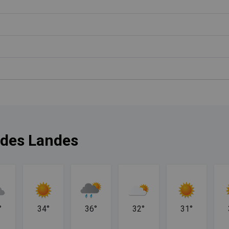
n des Landes
°
34°
36°
32°
31°