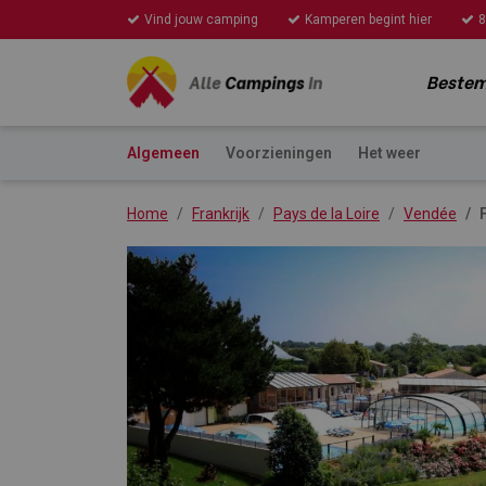
Vind jouw camping
Kamperen begint hier
8
Beste
Algemeen
Voorzieningen
Het weer
Home
Frankrijk
Pays de la Loire
Vendée