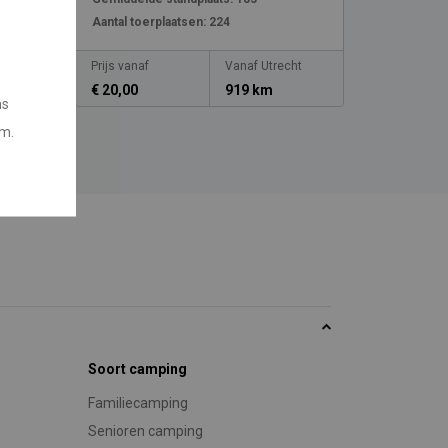
Aantal toerplaatsen:
224
cht
Prijs vanaf
Vanaf Utrecht
Prijs vanaf
€ 20,00
919 km
n.v.t.
ns
em.
Soort camping
Familiecamping
Senioren camping