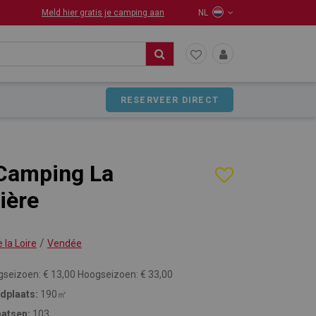
Meld hier gratis je camping aan
NL
RESERVEER DIRECT
Camping La
ière
/
 la Loire
Vendée
gseizoen: € 13,00 Hoogseizoen: € 33,00
dplaats:
190㎡
aatsen:
103