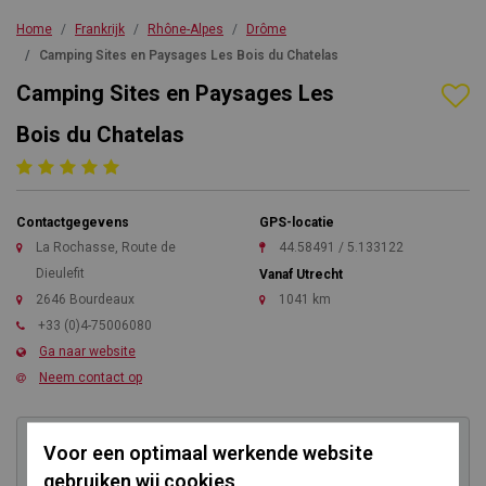
Home
Frankrijk
Rhône-Alpes
Drôme
Camping Sites en Paysages Les Bois du Chatelas
Camping Sites en Paysages Les
Bois du Chatelas
Contactgegevens
GPS-locatie
La Rochasse, Route de
44.58491 / 5.133122
Dieulefit
Vanaf Utrecht
2646 Bourdeaux
1041 km
+33 (0)4-75006080
Ga naar website
Neem contact op
Voor een optimaal werkende website
Kom direct in contact
gebruiken wij cookies