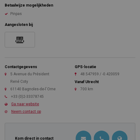
Betaalwijze mogelijkheden
Pinpas
Aangesloten bij
Contactgegevens
GPS-locatie
5 Avenue du Président
48.547959 / -0.420059
René Coty
Vanaf Utrecht
61140 Bagnoles-de-l`Orne
700 km
+33 (0)2-33378745
Ga naar website
Neem contact op
Kom direct in contact