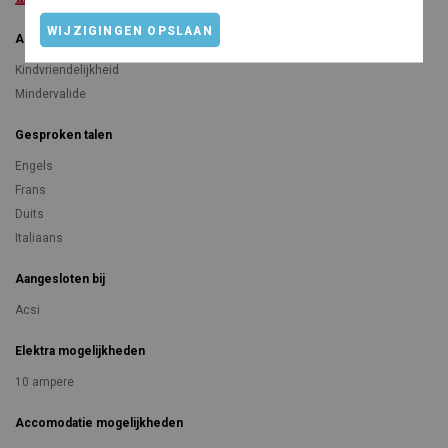
WIJZIGINGEN OPSLAAN
Algemeen
Kindvriendelijkheid
Mindervalide
Gesproken talen
Engels
Frans
Duits
Italiaans
Aangesloten bij
Acsi
Elektra mogelijkheden
10 ampere
Accomodatie mogelijkheden