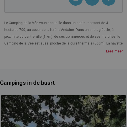
Le Camping de la Vée vous accueille dans un cadre reposant de 4
hectares 700, au coeur de la forêt d'Andaine. Dans un site agréable, à
proximité du centre-ville (1 km), de ses commerces et de ses marchés, le
Camping de la Vée est aussi proche de la cure thermale (600m). La navette
gratuite vous emmène dans toute la ville entre 6h et 19h.
Lees meer
Le Camping de la Vée vous propose 250 emplacements délimités par des
haies sur 3 hectares, dont 14 mobile-homes à la location et 51
emplacements stabilisés pour les camping-cars.
Campings in de buurt