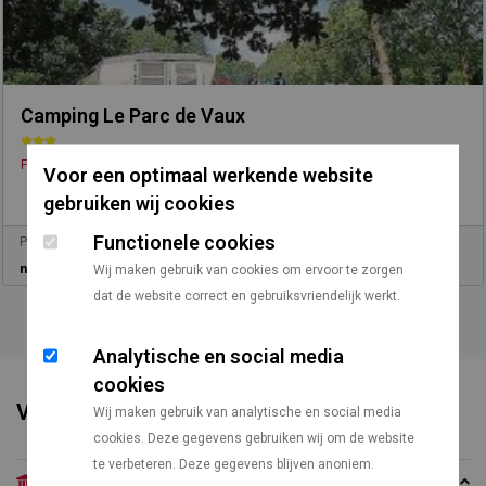
Camping Le Parc de Vaux
/
/
Frankrijk
Pays de la Loire
Maine et Loire
Voor een optimaal werkende website
gebruiken wij cookies
Functionele cookies
Prijs vanaf
Vanaf Utrecht
n.v.t.
Wij maken gebruik van cookies om ervoor te zorgen
729 km
dat de website correct en gebruiksvriendelijk werkt.
Analytische en social media
cookies
Voorzieningen
Wij maken gebruik van analytische en social media
cookies. Deze gegevens gebruiken wij om de website
te verbeteren. Deze gegevens blijven anoniem.
Algemeen