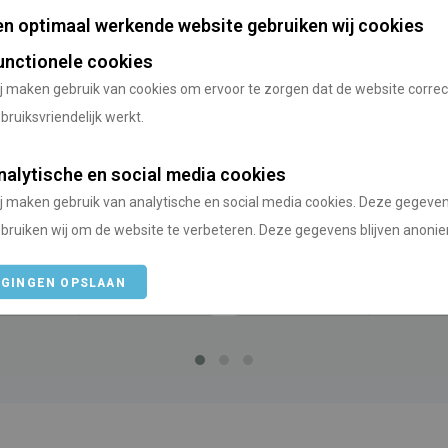
n optimaal werkende website gebruiken wij cookies
unctionele cookies
j maken gebruik van cookies om ervoor te zorgen dat de website correc
bruiksvriendelijk werkt.
ing de Boyse
Camping du Lac
nalytische en social media cookies
j maken gebruik van analytische en social media cookies. Deze gegeve
/
/
/
/
jk
Franche-Comté
Jura
Frankrijk
Franche-Comté
Doubs
bruiken wij om de website te verbeteren. Deze gegevens blijven anoni
anaf
Vanaf Utrecht
Prijs vanaf
Vanaf Utre
IGINGEN OPSLAAN
793 km
n.v.t.
779 km