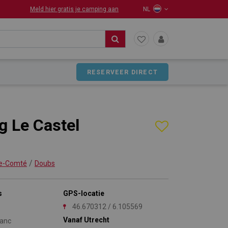
Meld hier gratis je camping aan
NL
RESERVEER DIRECT
 Le Castel
/
e-Comté
Doubs
s
GPS-locatie
46.670312 / 6.105569
Vanaf Utrecht
lanc