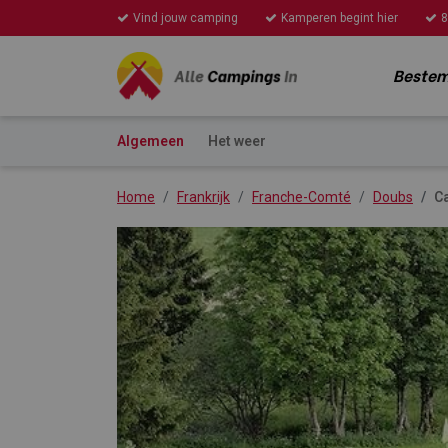
Vind jouw camping
Kamperen begint hier
8
Beste
Algemeen
Het weer
Home
Frankrijk
Franche-Comté
Doubs
C