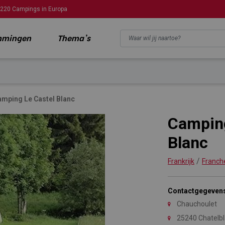
220 Campings in Europa
mmingen
Thema's
amping Le Castel Blanc
Camping
Blanc
/
Frankrijk
Franch
Contactgegeven
Chauchoulet
25240 Chatelb