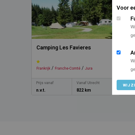
Voor ee
F
Wi
ge
Camping Les Favieres
Camp
A
Wi
/
/
Frankrijk
Franche-Comté
Jura
Frankri
ge
Prijs vanaf
Vanaf Utrecht
Prijs v
WIJZ
n.v.t.
822 km
n.v.t.