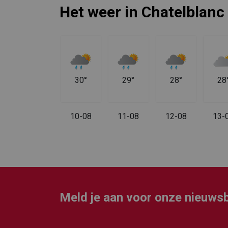
Het weer in Chatelblanc
31°
30°
29°
28°
28
09-08
10-08
11-08
12-08
13-
Meld je aan voor onze nieuwsb