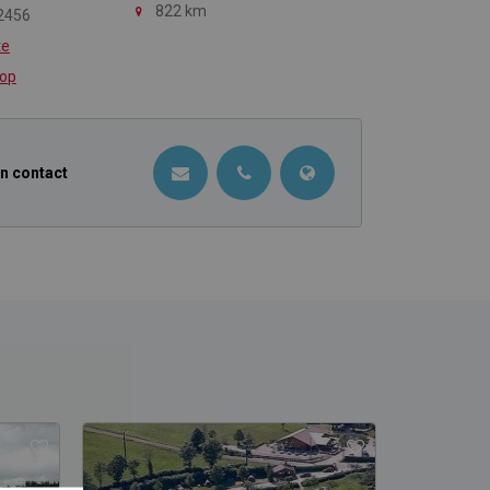
822 km
2456
te
 op
in contact