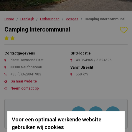
Home
Frankrijk
Lotharingen
Vosges
Camping Intercommunal
Camping Intercommunal
Contactgegevens
GPS-locatie
Place Raymond Pitet
48.354965 / 5.694596
88300 Neufchateau
Vanaf Utrecht
+33 (0)3-29941903
550 km
Ga naar website
Neem contact op
Kom direct in contact
Voor een optimaal werkende website
gebruiken wij cookies