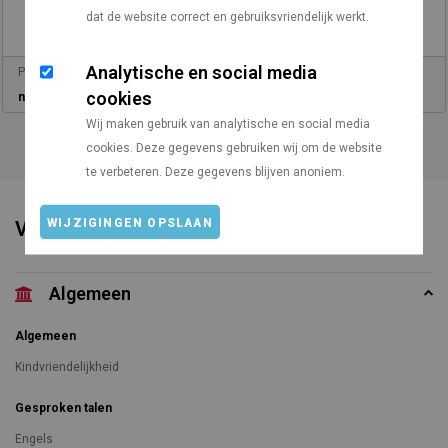
dat de website correct en gebruiksvriendelijk werkt.
Analytische en social media
Prijs vanaf
Vanaf Utrecht
cookies
n.v.t.
1087 km
Wij maken gebruik van analytische en social media
cookies. Deze gegevens gebruiken wij om de website
te verbeteren. Deze gegevens blijven anoniem.
WIJZIGINGEN OPSLAAN
Voorzieningen
Algemeen
Algemeen
Kindvriendelijkheid
Gesproken talen
Engels