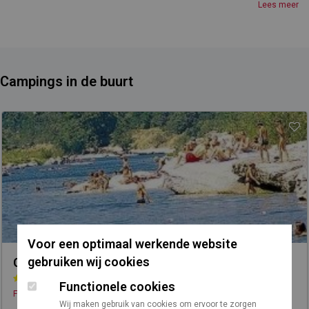
kajakafdaling van de rivier. Deze mooie camping die direct toegang geeft
Lees meer
tot het strand heet u welkom voor een natuurverblijf onder de zon van de
Ardèche!
Campings in de buurt
Voor een optimaal werkende website
gebruiken wij cookies
Camping Des Gorges
Functionele cookies
/
/
Frankrijk
Rhône-Alpes
Ardèche
Wij maken gebruik van cookies om ervoor te zorgen