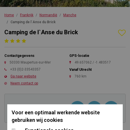
Home
Frankrijk
Normandië
Manche
Camping de l`Anse du Brick
Camping de l`Anse du Brick
Contactgegevens
GPS-locatie
50330 Maupertus-sur-Mer
49.657062 / -1.483517
+33 (0)2-33543357
Vanaf Utrecht
Ga naar website
760 km
Neem contact op
Kom direct in contact
Voor een optimaal werkende website
gebruiken wij cookies