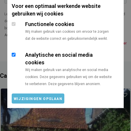
Voor een optimaal werkende website
gebruiken wij cookies
Le Camping de l'Etang Titard vous propose sur 2 ha son site arboré au bord
de l'étang. Le calme, la douceur de vivre, la luminosité des soirs d'été au
Functionele cookies
bord de l'eau vous séduiront.
Wij maken gebruik van cookies om ervoor te zorgen
Au coeur de la Bresse, entre Jura et Bourgogne, Saint Germain du Bois,
dat de website correct en gebruiksvriendelijk werkt.
avec son marché hebdomadaire, ses manifestations festives, ses
Lees meer
commerces, son circuit pédèstre, sa piscine, ses équipements sportifs,
Analytische en social media
vous offrira des moments authentiques.
cookies
Wij maken gebruik van analytische en social media
Campings in de buurt
cookies. Deze gegevens gebruiken wij om de website
te verbeteren. Deze gegevens blijven anoniem.
WIJZIGINGEN OPSLAAN