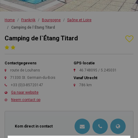
Home
Frankrijk
Bourgogne
Saône et Loire
Camping de l`Étang Titard
Camping de l`Étang Titard
Contactgegevens
GPS-locatie
route de Louhans
46.748095 / 5.245031
71330 St. Germain-du-Bois
Vanaf Utrecht
+33 (0)3-85720147
786 km
Ga naar website
Neem contact op
Kom direct in contact