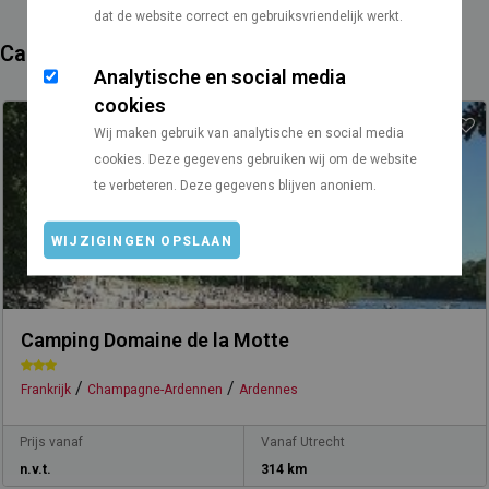
dat de website correct en gebruiksvriendelijk werkt.
Campings in de buurt
Analytische en social media
cookies
Wij maken gebruik van analytische en social media
cookies. Deze gegevens gebruiken wij om de website
te verbeteren. Deze gegevens blijven anoniem.
WIJZIGINGEN OPSLAAN
Camping Domaine de la Motte
/
/
Frankrijk
Champagne-Ardennen
Ardennes
Prijs vanaf
Vanaf Utrecht
n.v.t.
314 km