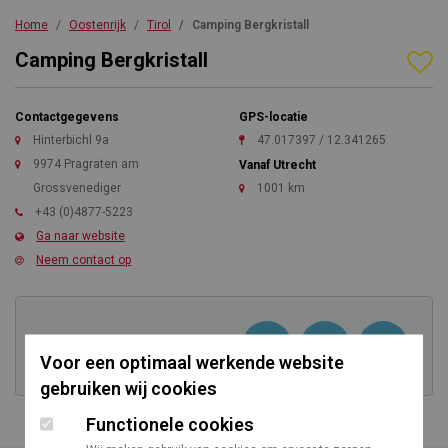
Home
Oostenrijk
Tirol
Camping Bergkristall
Camping Bergkristall
Contactgegevens
GPS-locatie
Hinterbichl 9a
47.017397 / 12.341265
9974 Pragraten am
Vanaf Utrecht
Grossvenediger
1001 km
+43 (0)4877-5223
Ga naar website
Neem contact op
Kom direct in contact
Voor een optimaal werkende website
gebruiken wij cookies
Functionele cookies