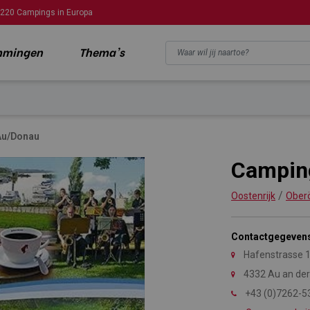
220 Campings in Europa
mmingen
Thema's
Au/Donau
Campin
/
Oostenrijk
Oberö
Contactgegeven
Hafenstrasse 
4332 Au an de
+43 (0)7262-5