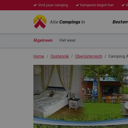
Vind jouw camping
Kamperen begint hier
8
Beste
Algemeen
Het weer
Home
Oostenrijk
Oberösterreich
Camping 