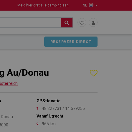
Meld hier gratis je camping aan
NL
RESERVEER DIRECT
g Au/Donau
sterreich
s
GPS-locatie
1
48.227731 / 14.579256
Vanaf Utrecht
r Donau
965 km
3090