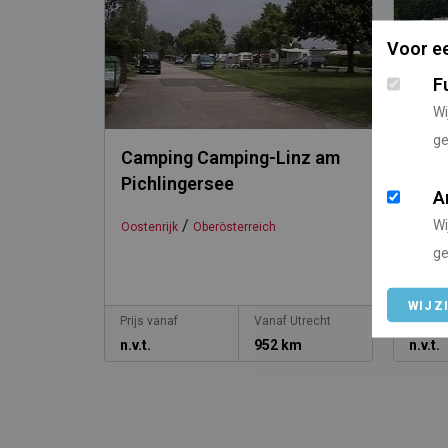
Voor ee
F
Wi
ge
Camping Camping-Linz am
Camp
Pichlingersee
A
/
Wi
Oostenrijk
Oberösterreich
Oosten
ge
WIJZ
Prijs vanaf
Vanaf Utrecht
Prijs v
n.v.t.
952 km
n.v.t.