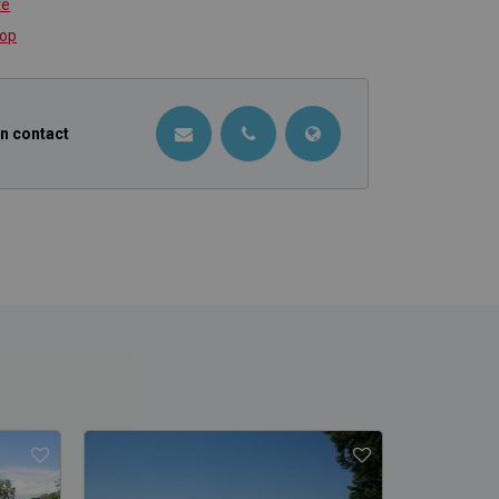
te
 op
in contact