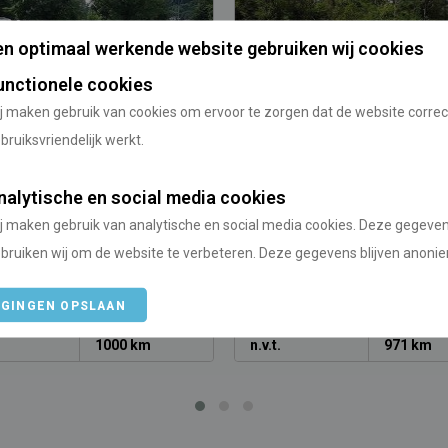
n optimaal werkende website gebruiken wij cookies
unctionele cookies
j maken gebruik van cookies om ervoor te zorgen dat de website correc
bruiksvriendelijk werkt.
ing Grein
Camping Forelle-Steyr
(Munichholz)
nalytische en social media cookies
/
/
j maken gebruik van analytische en social media cookies. Deze gegeve
rijk
Oberösterreich
Oostenrijk
Oberösterreich
bruiken wij om de website te verbeteren. Deze gegevens blijven anoni
IGINGEN OPSLAAN
anaf
Vanaf Utrecht
Prijs vanaf
Vanaf Utre
1000 km
n.v.t.
971 km