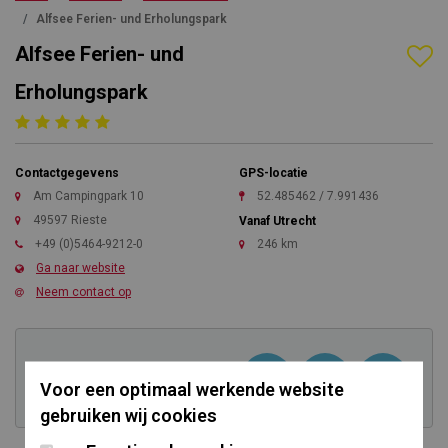
Alfsee Ferien- und Erholungspark
Alfsee Ferien- und
Erholungspark
Contactgegevens
GPS-locatie
Am Campingpark 10
52.485462 / 7.991436
49597 Rieste
Vanaf Utrecht
+49 (0)5464-9212-0
246 km
Ga naar website
Neem contact op
Kom direct in contact
Voor een optimaal werkende website
gebruiken wij cookies