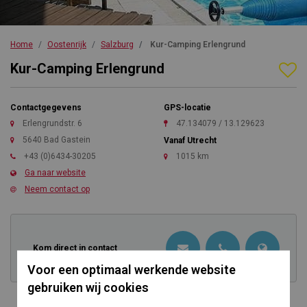
Home
Oostenrijk
Salzburg
Kur-Camping Erlengrund
Kur-Camping Erlengrund
Contactgegevens
GPS-locatie
Erlengrundstr. 6
47.134079 / 13.129623
5640 Bad Gastein
Vanaf Utrecht
+43 (0)6434-30205
1015 km
Ga naar website
Neem contact op
Kom direct in contact
Voor een optimaal werkende website
gebruiken wij cookies