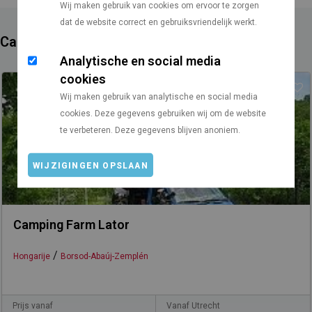
Wij maken gebruik van cookies om ervoor te zorgen
dat de website correct en gebruiksvriendelijk werkt.
Campings in de buurt
Analytische en social media
cookies
Wij maken gebruik van analytische en social media
cookies. Deze gegevens gebruiken wij om de website
te verbeteren. Deze gegevens blijven anoniem.
WIJZIGINGEN OPSLAAN
Camping Farm Lator
/
Hongarije
Borsod-Abaúj-Zemplén
Prijs vanaf
Vanaf Utrecht