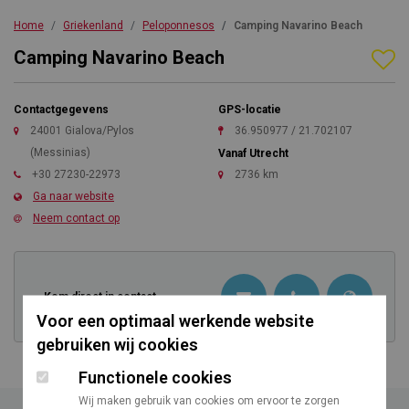
Home
Griekenland
Peloponnesos
Camping Navarino Beach
Camping Navarino Beach
Contactgegevens
GPS-locatie
24001 Gialova/Pylos
36.950977 / 21.702107
(Messinias)
Vanaf Utrecht
+30 27230-22973
2736 km
Ga naar website
Neem contact op
Kom direct in contact
Voor een optimaal werkende website
gebruiken wij cookies
Functionele cookies
Wij maken gebruik van cookies om ervoor te zorgen