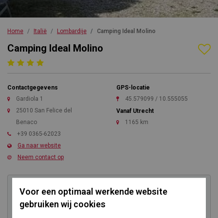
Home
Italië
Lombardije
Camping Ideal Molino
Camping Ideal Molino
Contactgegevens
GPS-locatie
Gardiola 1
45.579099 / 10.555055
25010 San Felice del
Vanaf Utrecht
Benaco
1165 km
+39 0365-62023
Ga naar website
Neem contact op
Voor een optimaal werkende website
Kom direct in contact
gebruiken wij cookies