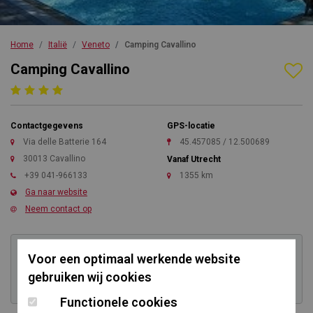
Home
Italië
Veneto
Camping Cavallino
Camping Cavallino
Contactgegevens
GPS-locatie
Via delle Batterie 164
45.457085 / 12.500689
30013 Cavallino
Vanaf Utrecht
+39 041-966133
1355 km
Ga naar website
Neem contact op
Voor een optimaal werkende website
Kom direct in contact
gebruiken wij cookies
Functionele cookies