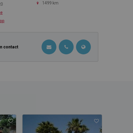
1499 km
20
te
 op
in contact