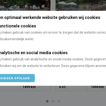
n optimaal werkende website gebruiken wij cookies
unctionele cookies
j maken gebruik van cookies om ervoor te zorgen dat de website correc
ing Botanic Bona Vista
Camping Globo Rojo Cat
bruiksvriendelijk werkt.
Cat.2
nalytische en social media cookies
/
/
Catalonië
Spanje
Catalonië
j maken gebruik van analytische en social media cookies. Deze gegeve
bruiken wij om de website te verbeteren. Deze gegevens blijven anoni
IGINGEN OPSLAAN
anaf
Vanaf Utrecht
Prijs vanaf
Vanaf Utre
1499 km
n.v.t.
1494 km