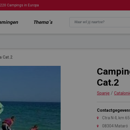
220 Campings in Europa
mmingen
Thema's
 Cat.2
Campin
Cat.2
/
Spanje
Cataloni
Contactgegeven
Ctra N-II, km 6
08304 Mataró