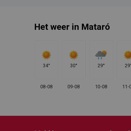
Het weer in Mataró
33°
34°
30°
29°
29
07-08
08-08
09-08
10-08
11-