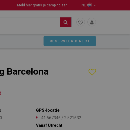
Meld hier gratis je camping aan
NL
RESERVEER DIRECT
g Barcelona
ë
s
GPS-locatie
50
41.567346 / 2.521632
Vanaf Utrecht