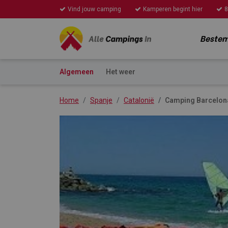
Vind jouw camping
Kamperen begint hier
8
Beste
Algemeen
Het weer
Home
Spanje
Catalonië
Camping Barcelona